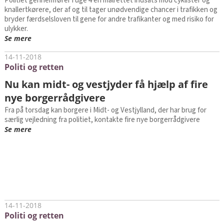
Politiet gennemfører i uge 4 en målrettet indsats mod cyklister og
knallertkørere, der af og til tager unødvendige chancer i trafikken og
bryder færdselsloven til gene for andre trafikanter og med risiko for
ulykker.
Se mere
14-11-2018
Politi og retten
Nu kan midt- og vestjyder få hjælp af fire
nye borgerrådgivere
Fra på torsdag kan borgere i Midt- og Vestjylland, der har brug for
særlig vejledning fra politiet, kontakte fire nye borgerrådgivere
Se mere
14-11-2018
Politi og retten