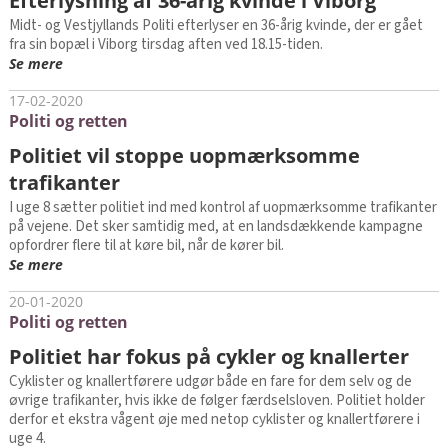
Efterlysning af 36-årig kvinde i Viborg
Midt- og Vestjyllands Politi efterlyser en 36-årig kvinde, der er gået
fra sin bopæl i Viborg tirsdag aften ved 18.15-tiden.
Se mere
17-02-2020
Politi og retten
Politiet vil stoppe uopmærksomme
trafikanter
I uge 8 sætter politiet ind med kontrol af uopmærksomme trafikanter
på vejene. Det sker samtidig med, at en landsdækkende kampagne
opfordrer flere til at køre bil, når de kører bil.
Se mere
20-01-2020
Politi og retten
Politiet har fokus på cykler og knallerter
Cyklister og knallertførere udgør både en fare for dem selv og de
øvrige trafikanter, hvis ikke de følger færdselsloven. Politiet holder
derfor et ekstra vågent øje med netop cyklister og knallertførere i
uge 4.