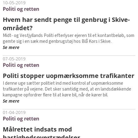
10-05-2019
Politi og retten
Hvem har sendt penge til genbrug i Skive-
området?
Midt- og Vestjyllands Politi efterlyser ejeren til et kontantbeløb, som
gemte sig i en sæk med genbrugstøj hos Blå Kors i Skive.
Se mere
07-05-2019
Politi og retten
Politi stopper uopmærksomme trafikanter
I denne uge sætter politiet ind med kontrol af uopmærksomme
trafikanter på vejene. Det sker samtidig med, at en landsdækkende
kampagne opfordrer flere til at køre bil, når de kører bil.
Se mere
01-04-2019
Politi og retten
Målrettet indsats mod
hastighedsovertrædelser