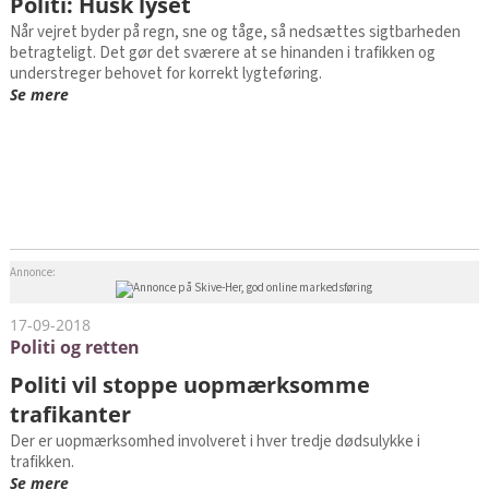
Politi: Husk lyset
Når vejret byder på regn, sne og tåge, så nedsættes sigtbarheden
betragteligt. Det gør det sværere at se hinanden i trafikken og
understreger behovet for korrekt lygteføring.
Se mere
Annonce:
17-09-2018
Politi og retten
​Politi vil stoppe uopmærksomme
trafikanter
Der er uopmærksomhed involveret i hver tredje dødsulykke i
trafikken.
Se mere