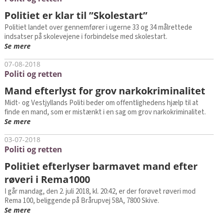
Politiet er klar til ”Skolestart”
Politiet landet over gennemfører i ugerne 33 og 34 målrettede
indsatser på skolevejene i forbindelse med skolestart.
Se mere
07-08-2018
Politi og retten
Mand efterlyst for grov narkokriminalitet
Midt- og Vestjyllands Politi beder om offentlighedens hjælp til at
finde en mand, som er mistænkt i en sag om grov narkokriminalitet.
Se mere
03-07-2018
Politi og retten
Politiet efterlyser barmavet mand efter
røveri i Rema1000
I går mandag, den 2. juli 2018, kl. 20:42, er der forøvet røveri mod
Rema 100, beliggende på Brårupvej 58A, 7800 Skive.
Se mere