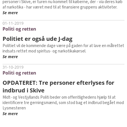
personer i Skive, er turen nu kommet til køberne, der - via deres køb
af narkotika - har været med til at finansiere gruppens aktiviteter.
Se mere
01-11-2019
Politi og retten
Politiet er også ude J-dag
Politiet vil de kommende dage være på gaden for at lave en målrettet
indsats rettet mod spiritus- og narkotikakørsel.
Se mere
31-10-2019
Politi og retten
OPDATERET: Tre personer efterlyses for
indbrud i Skive
Midt- og Vestjyllands Politi beder om offentlighedens hjælp til at
identificere tre gerningsmænd, som stod bag et indbrud begået mod
Lysmesteren
Se mere