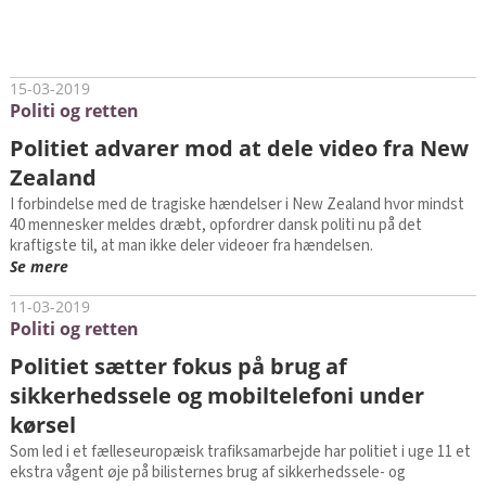
15-03-2019
Politi og retten
Politiet advarer mod at dele video fra New
Zealand
I forbindelse med de tragiske hændelser i New Zealand hvor mindst
40 mennesker meldes dræbt, opfordrer dansk politi nu på det
kraftigste til, at man ikke deler videoer fra hændelsen.
Se mere
11-03-2019
Politi og retten
Politiet sætter fokus på brug af
sikkerhedssele og mobiltelefoni under
kørsel
Som led i et fælleseuropæisk trafiksamarbejde har politiet i uge 11 et
ekstra vågent øje på bilisternes brug af sikkerhedssele- og