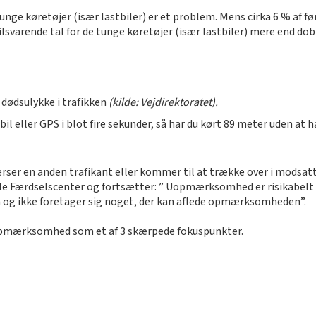
nge køretøjer (især lastbiler) er et problem. Mens cirka 6 % af fø
tilsvarende tal for de tunge køretøjer (især lastbiler) mere end dob
dødsulykke i trafikken
(kilde: Vejdirektoratet).
il eller GPS i blot fire sekunder, så har du kørt 89 meter uden at 
ser en anden trafikant eller kommer til at trække over i modsa
le Færdselscenter og fortsætter: ” Uopmærksomhed er risikabelt for
en og ikke foretager sig noget, der kan aflede opmærksomheden”.
uopmærksomhed som et af 3 skærpede fokuspunkter.