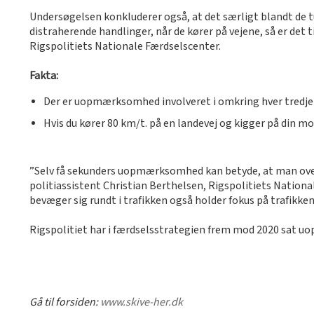
Undersøgelsen konkluderer også, at det særligt blandt de tu
distraherende handlinger, når de kører på vejene, så er det 
Rigspolitiets Nationale Færdselscenter.
Fakta:
Der er uopmærksomhed involveret i omkring hver tredje 
Hvis du kører 80 km/t. på en landevej og kigger på din mob
”Selv få sekunders uopmærksomhed kan betyde, at man over
politiassistent Christian Berthelsen, Rigspolitiets Nationa
bevæger sig rundt i trafikken også holder fokus på trafikk
Rigspolitiet har i færdselsstrategien frem mod 2020 sat 
Gå til forsiden:
www.skive-her.dk