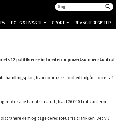
ERV
BOLIG & LIVSSTIL
SPORT
BRANCHEREGISTER
er landets 12 politikredse ind med en uopmærksomhedskontrol
onale handlingsplan, hvor uopmærksomhed indgår som ét af
 og motorveje har observeret, hvad 26.000 trafikanterne
 distrahere dem og tage deres fokus fra trafikken. Det vil