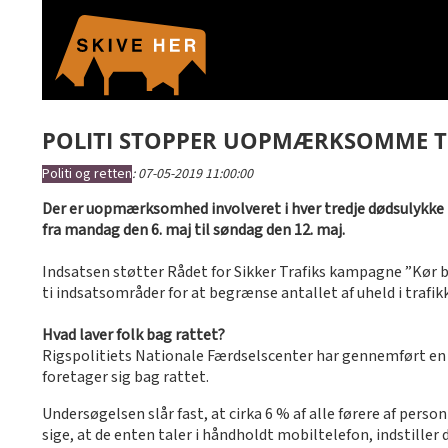
POLITI STOPPER UOPMÆRKSOMME T
Politi og retten
:
07-05-2019 11:00:00
Der er uopmærksomhed involveret i hver tredje dødsulykke i
fra mandag den 6. maj til søndag den 12. maj.
Indsatsen støtter Rådet for Sikker Trafiks kampagne ”Kør
ti indsatsområder for at begrænse antallet af uheld i traf
Hvad laver folk bag rattet?
Rigspolitiets Nationale Færdselscenter har gennemført en u
foretager sig bag rattet.
Undersøgelsen slår fast, at cirka 6 % af alle førere af perso
sige, at de enten taler i håndholdt mobiltelefon, indstiller de