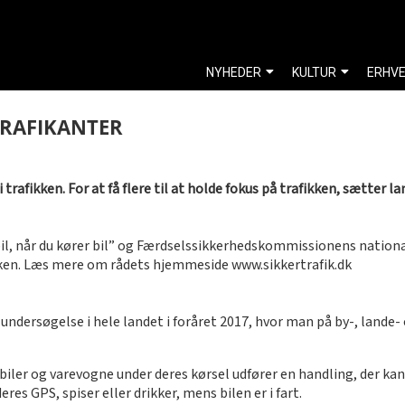
NYHEDER
KULTUR
ERHV
RAFIKANTER
 trafikken. For at få flere til at holde fokus på trafikken, sætt
 bil, når du kører bil” og Færdselssikkerhedskommissionens nati
ikken. Læs mere om rådets hjemmeside www.sikkertrafik.dk
ndersøgelse i hele landet i foråret 2017, hvor man på by-, lande-
nbiler og varevogne under deres kørsel udfører en handling, der kan
res GPS, spiser eller drikker, mens bilen er i fart.