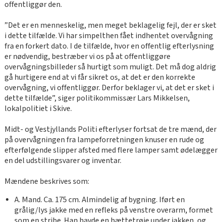
offentliggør den.
”Det er en menneskelig, men meget beklagelig fejl, der er sket
i dette tilfælde. Vi har simpelthen fået indhentet overvågning
fra en forkert dato. I de tilfælde, hvor en offentlig efterlysning
er nødvendig, bestræber vi os på at offentliggøre
overvågningsbilleder så hurtigt som muligt. Det må dog aldrig
gå hurtigere end at vi får sikret os, at det er den korrekte
overvågning, vi offentliggør. Derfor beklager vi, at det er sket i
dette tilfælde”, siger politikommissær Lars Mikkelsen,
lokalpolitiet i Skive.
Midt- og Vestjyllands Politi efterlyser fortsat de tre mænd, der
på overvågningen fra lampeforretningen knuser en rude og
efterfølgende slipper afsted med flere lamper samt ødelægger
en del udstillingsvarer og inventar.
Mændene beskrives som:
A. Mand. Ca. 175 cm. Almindelig af bygning. Iført en
grålig/lys jakke med en refleks på venstre overarm, formet
som en stribe. Han havde en hættetrøje under jakken, og