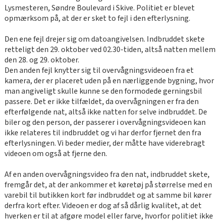
Lysmesteren, Søndre Boulevard i Skive. Politiet er blevet
opmærksom på, at der er sket to fejl i den efterlysning.
Den ene fejl drejer sig om datoangivelsen. Indbruddet skete
retteligt den 29. oktober ved 02.30-tiden, altså natten mellem
den 28. og 29. oktober.
Den anden fejl knytter sig til overvågningsvideoen fra et
kamera, der er placeret uden på en nærliggende bygning, hvor
man angiveligt skulle kunne se den formodede gerningsbil
passere. Det er ikke tilfældet, da overvågningen er fra den
efterfølgende nat, altså ikke natten for selve indbruddet. De
biler og den person, der passerer i overvågningsvideoen kan
ikke relateres til indbruddet og vi har derfor fjernet den fra
efterlysningen. Vi beder medier, der måtte have viderebragt
videoen om også at fjerne den.
Af en anden overvågningsvideo fra den nat, indbruddet skete,
fremgår det, at der ankommer et køretøj på størrelse med en
varebil til butikken kort før indbruddet og at samme bil kører
derfra kort efter. Videoen er dog af så dårlig kvalitet, at det
hverken er til at afgøre model eller farve, hvorfor politiet ikke