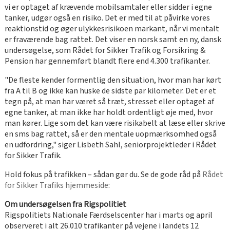
vi er optaget af krævende mobilsamtaler eller sidder i egne
tanker, udgør også en risiko. Det er med til at påvirke vores
reaktionstid og øger ulykkesrisikoen markant, når vi mentalt
er fraværende bag rattet. Det viser en norsk samt en ny, dansk
undersøgelse, som Rådet for Sikker Trafik og Forsikring &
Pension har gennemført blandt flere end 4.300 trafikanter.
"De fleste kender formentlig den situation, hvor man har kørt
fra A til B og ikke kan huske de sidste par kilometer. Det er et
tegn på, at man har været så træt, stresset eller optaget af
egne tanker, at man ikke har holdt ordentligt øje med, hvor
man kører. Lige som det kan være risikabelt at læse eller skrive
en sms bag rattet, så er den mentale uopmærksomhed også
en udfordring," siger Lisbeth Sahl, seniorprojektleder i Rådet
for Sikker Trafik.
Hold fokus på trafikken – sådan gør du. Se de gode råd på
Rådet
for Sikker Trafiks hjemmeside
:
Om undersøgelsen fra Rigspolitiet
Rigspolitiets Nationale Færdselscenter har i marts og april
observeret i alt 26.010 trafikanter på vejene i landets 12