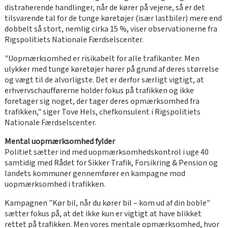
distraherende handlinger, når de kører på vejene, så er det
tilsvarende tal for de tunge køretøjer (især lastbiler) mere end
dobbelt så stort, nemlig cirka 15 %, viser observationerne fra
Rigspolitiets Nationale Færdselscenter.
"Uopmærksomhed er risikabelt for alle trafikanter. Men
ulykker med tunge køretøjer hører på grund af deres størrelse
og vægt til de alvorligste. Det er derfor særligt vigtigt, at
erhvervschaufførerne holder fokus på trafikken og ikke
foretager sig noget, der tager deres opmærksomhed fra
trafikken," siger Tove Hels, chefkonsulent i Rigspolitiets
Nationale Færdselscenter.
Mental uopmærksomhed fylder
Politiet sætter ind med uopmærksomhedskontrol i uge 40
samtidig med Rådet for Sikker Trafik, Forsikring & Pension og
landets kommuner gennemfører en kampagne mod
uopmærksomhed i trafikken.
Kampagnen "Kør bil, når du kører bil – kom ud af din boble"
sætter fokus på, at det ikke kun er vigtigt at have blikket
rettet på trafikken. Men vores mentale opmærksomhed, hvor