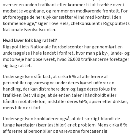
overser en anden trafikant eller kommer til at trække over i
modsatte vognbane, og rammer en modkørende frontalt. For
at forebygge de her ulykker sætter vi ind med kontrol i den
kommende uge," siger Tove Hels, chefkonsulent i Rigspolitiets
Nationale Færdselscenter.
Hvad laver folk bag rattet?
Rigspolitiets Nationale Færdselscenter har gennemført en
undersøgelse i hele landet i foråret, hvor man på by-, lande- og
motorveje har observeret, hvad 26.000 trafikanterne foretager
sig bag rattet.
Undersøgelsen slår fast, at cirka 6 % af alle førere af
personbiler og varevogne under deres kørsel udfører en
handling, der kan distrahere dem og tage deres fokus fra
trafikken. Det vil sige, at de enten taler i håndholdt eller
håndfri mobiltelefon, indstiller deres GPS, spiser eller drikker,
mens bilen er i fart.
Undersøgelsen konkluderer også, at det særligt blandt de
tunge køretøjer (især lastbiler) er et problem. Mens cirka 6 %
af førerne af personbiler og varevogne foretager sig