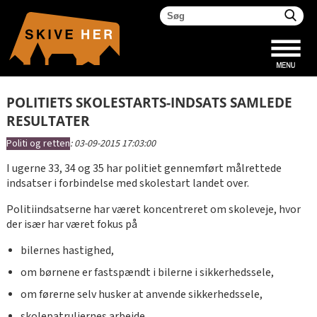
POLITIETS SKOLESTARTS-INDSATS SAMLEDE
RESULTATER
Politi og retten
:
03-09-2015 17:03:00
I ugerne 33, 34 og 35 har politiet gennemført målrettede
indsatser i forbindelse med skolestart landet over.
Politiindsatserne har været koncentreret om skoleveje, hvor
der især har været fokus på
bilernes hastighed,
om børnene er fastspændt i bilerne i sikkerhedssele,
om førerne selv husker at anvende sikkerhedssele,
skolepatruljernes arbejde,