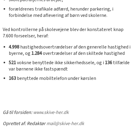
forældrenes trafikale adfærd, herunder parkering, i
forbindelse med aflevering af børn ved skolerne.
Ved kontrollerne på skolevejene blev der konstateret knap
7.600 forseelser, heraf:
4.998
hastighedsovertrædelser af den generelle hastighed i
byerne, og
1.284
overtrædelser af den skiltede hastighed
521
voksne benyttede ikke sikkerhedssele, og i
136
tilfælde
var børnene ikke fastspændt
163
benyttede mobiltelefon under kørslen
Gå til forsiden:
www.skive-her.dk
Oprettet af:
Redaktør
mail@skive-her.dk