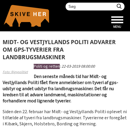
MIDT- OG VESTJYLLANDS POLITI ADVARER
OM GPS-TYVERIER FRA
LANDBRUGSMASKINER
Politi og retten
:
22-03-2019 08:00:00
Foto: Rigspolitiet
Den seneste måneds tid har Midt- og
Vestjyllands Politi fået flere anmeldelser om tyveri af gps-
udstyr og andet udstyr fra landbrugsmaskiner. Det får nu
kredsen til at advare landmænd, maskinstationer og
forhandlere mod lignende tyverier.
Siden den 22. februar har Midt- og Vestjyllands Politi oplevet ni
tilfælde af tyveri fra landbrugsmaskiner. Tyverierne er foregået
i Kibæk, Skjern, Holstebro, Bording og Herning.