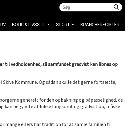
ERV
BOLIG & LIVSSTIL
SPORT
BRANCHEREGISTER
er til vedholdenhed, så samfundet gradvist kan åbnes op
n i Skive Kommune. Og sådan skulle det gerne fortsætte, i
se borgerne generelt for den opbakning og påpasselighed, de
bentlig kan begyndte at lukke langsomt og gradvist op, måske
r mange ellers har tradition for at samle familien til