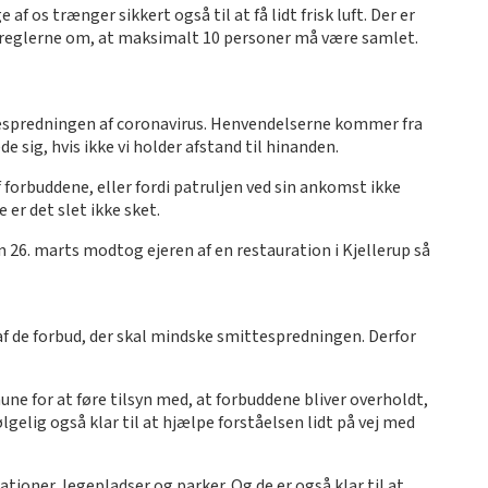
 af os trænger sikkert også til at få lidt frisk luft. Der er
de reglerne om, at maksimalt 10 personer må være samlet.
tespredningen af coronavirus. Henvendelserne kommer fra
e sig, hvis ikke vi holder afstand til hinanden.
f forbuddene, eller fordi patruljen ved sin ankomst ikke
er det slet ikke sket.
en 26. marts modtog ejeren af en restauration i Kjellerup så
af de forbud, der skal mindske smittespredningen. Derfor
e for at føre tilsyn med, at forbuddene bliver overholdt,
ølgelig også klar til at hjælpe forståelsen lidt på vej med
ioner, legepladser og parker. Og de er også klar til at