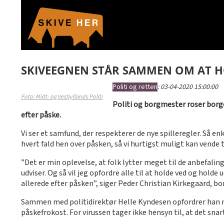
SKIVEEGNEN STÅR SAMMEN OM AT 
Politi og retten
:
03-04-2020 15:00:00
Foto: Midt- og Vestjyllands Politi
Politi og borgmester roser borg
efter påske.
Vi ser et samfund, der respekterer de nye spilleregler. Så 
hvert fald hen over påsken, så vi hurtigst muligt kan vende 
”Det er min oplevelse, at folk lytter meget til de anbefali
udviser. Og så vil jeg opfordre alle til at holde ved og holde
allerede efter påsken”, siger Peder Christian Kirkegaard, 
Sammen med politidirektør Helle Kyndesen opfordrer han midt
påskefrokost. For virussen tager ikke hensyn til, at det snart 