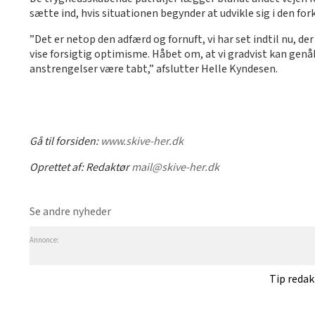
sætte ind, hvis situationen begynder at udvikle sig i den f
”Det er netop den adfærd og fornuft, vi har set indtil nu, der 
vise forsigtig optimisme. Håbet om, at vi gradvist kan genåbn
anstrengelser være tabt,” afslutter Helle Kyndesen.
Gå til forsiden:
www.skive-her.dk
Oprettet af:
Redaktør
mail@skive-her.dk
Se andre nyheder
Annonce:
Tip reda