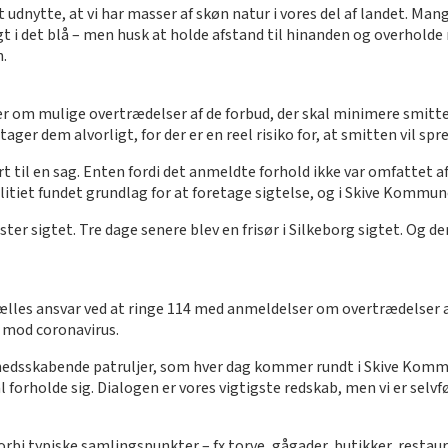
et udnytte, at vi har masser af skøn natur i vores del af landet. Mange
gt i det blå – men husk at holde afstand til hinanden og overhol
n.
er om mulige overtrædelser af de forbud, der skal minimere smit
er dem alvorligt, for der er en reel risiko for, at smitten vil spred
ørt til en sag. Enten fordi det anmeldte forhold ikke var omfattet a
itiet fundet grundlag for at foretage sigtelse, og i Skive Kommune 
ter sigtet. Tre dage senere blev en frisør i Silkeborg sigtet. Og d
 fælles ansvar ved at ringe 114 med anmeldelser om overtrædelser 
n mod coronavirus.
hedsskabende patruljer, som hver dag kommer rundt i Skive Kommun
al forholde sig. Dialogen er vores vigtigste redskab, men vi er selvf
bi typiske samlingspunkter – fx torve, gågader, butikker, restaurat