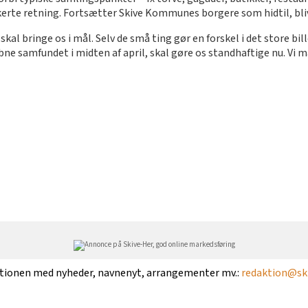
orkerte retning. Fortsætter Skive Kommunes borgere som hidtil, bli
skal bringe os i mål. Selv de små ting gør en forskel i det store bil
e samfundet i midten af april, skal gøre os standhaftige nu. Vi må 
ktionen med nyheder, navnenyt, arrangementer mv.:
redaktion@ski