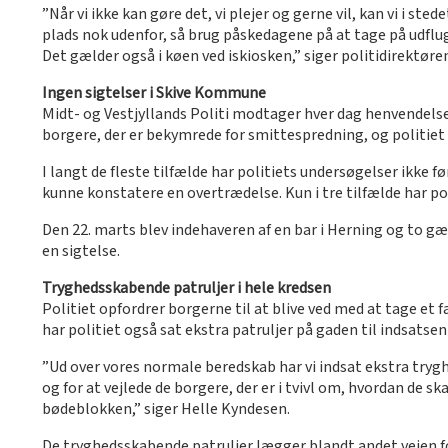
”Når vi ikke kan gøre det, vi plejer og gerne vil, kan vi i sted
plads nok udenfor, så brug påskedagene på at tage på udflu
Det gælder også i køen ved iskiosken,” siger politidirektøre
Ingen sigtelser i Skive Kommune
Midt- og Vestjyllands Politi modtager hver dag henvendels
borgere, der er bekymrede for smittespredning, og politiet tag
I langt de fleste tilfælde har politiets undersøgelser ikke f
kunne konstatere en overtrædelse. Kun i tre tilfælde har pol
Den 22. marts blev indehaveren af en bar i Herning og to gæs
en sigtelse.
Tryghedsskabende patruljer i hele kredsen
Politiet opfordrer borgerne til at blive ved med at tage et
har politiet også sat ekstra patruljer på gaden til indsatse
”Ud over vores normale beredskab har vi indsat ekstra tryg
og for at vejlede de borgere, der er i tvivl om, hvordan de sk
bødeblokken,” siger Helle Kyndesen.
De tryghedsskabende patruljer lægger blandt andet vejen for