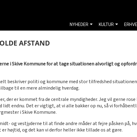
NYHEDER
KULTUR
ERHV
HOLDE AFSTAND
erne i Skive Kommune for at tage situationen alvorligt og opfordr
enkelt beskriver politi og kommune med stor tilfredshed situatione
tilbage til en mere almindelig hverdag.
nger, der er kommet fra de centrale myndigheder. Jeg vil gerne ro
 ud lidt endnu. Det er vigtigt, at vi alle bakker op nu, så vi forhå
borgmester i Skive Kommune.
- og vestjyderne til at finde andre måder at fejre påsken på, hvo
er højtid, og det kan vi derfor heller ikke tillade os at gøre.