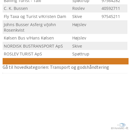
Balling Turist - Taxi
Spøttrup
97564282
C. K. Bussen
Roslev
40592711
Fly Taxa og Turist v/Kristen Dam
Skive
97545211
Johns Busser Asferg v/John
Højslev
Rosenkvist
Kølsen Bus v/Hans Kølsen
Højslev
NORDISK BUSTRANSPORT ApS
Skive
ROSLEV TURIST ApS
Spøttrup
Gå til hovedkategorien: Transport og godshåndtering