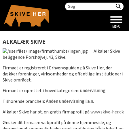
ALKALÆR SKIVE
Alkalær Skive
beliggende Porshøjvej, 43, Skive.
Firmaet er registreret i Erhvervsguiden på Skive Her, der
dækker foreninger, virksomheder og offentlige institutioner i
Skive området.
Firmaet er oprettet i hovedkategorien:
undervisning
Tilhørende branchen:
Anden undervisning i.a.n.
Alkalær Skive har pt. en gratis firmaprofil på
www.skive-her.dk
Ønsker dit firma en webprofil på denne hjemmeside, og
dermed øget søgemuligheder samt profilering både lokalt og