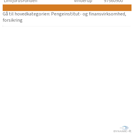
LimfjordsFonden
Vinderup
97560900
Gå til hovedkategorien: Pengeinstitut- og finansvirksomhed,
forsikring