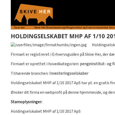
Du er her:
Skive-Her
Brancheoversigt
Pengeinstitut- og finansvirksomhed, forsi
HOLDINGSELSKABET MHP AF 1/10 20
Holdingselsk
Firmaet er registreret i Erhvervsguiden på Skive Her, der dæ
Firmaet er oprettet i hovedkategorien:
pengeinstitut- og f
Tilhørende branchen:
Investeringsselskaber
Holdingselskabet MHP af 1/10 2017 ApS har pt. en gratis fi
Ønsker dit firma en webprofil på denne hjemmeside, og de
Stamoplysninger:
Holdingselskabet MHP af 1/10 2017 ApS