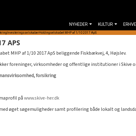
NYHEDER
KULTUR
ERHV
kring
Investeringsselskaber
Holdingselskabet MHP af 1/10 2017 ApS
17 APS
abet MHP af 1/10 2017 ApS beliggende Fiskbækvej, 4, Højslev.
kker foreninger, virksomheder og offentlige institutioner i Skive 
inansvirksomhed, forsikring
rmaprofil på
www.skive-her.dk
rmed øget søgemuligheder samt profilering både lokalt og lands