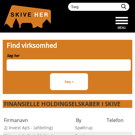
Find virksomhed
Søg her
FINANSIELLE HOLDINGSELSKABER I SKIVE
Firmanavn
By
Telefon
2J Invest ApS - (afdeling)
Spøttrup