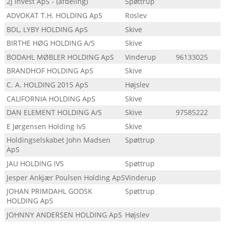
2J Invest ApS - (afdeling)
Spøttrup
ADVOKAT T.H. HOLDING ApS
Roslev
BDL, LYBY HOLDING ApS
Skive
BIRTHE HØG HOLDING A/S
Skive
BODAHL MØBLER HOLDING ApS
Vinderup
96133025
BRANDHOF HOLDING ApS
Skive
C. A. HOLDING 2015 ApS
Højslev
CALIFORNIA HOLDING ApS
Skive
DAN ELEMENT HOLDING A/S
Skive
97585222
E Jørgensen Holding IvS
Skive
Holdingselskabet John Madsen
Spøttrup
ApS
JAU HOLDING IVS
Spøttrup
Jesper Ankjær Poulsen Holding ApS
Vinderup
JOHAN PRIMDAHL GODSK
Spøttrup
HOLDING ApS
JOHNNY ANDERSEN HOLDING ApS
Højslev