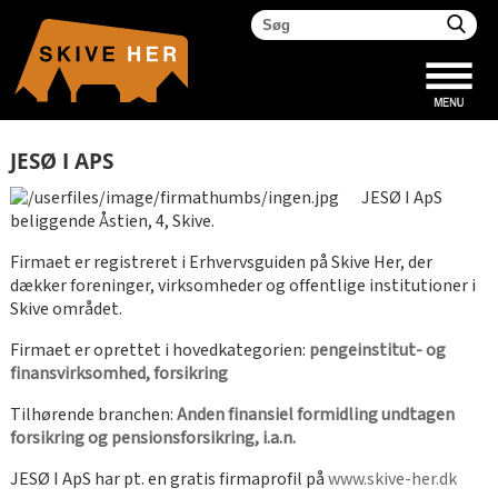
JESØ I APS
JESØ I ApS
beliggende Åstien, 4, Skive.
Firmaet er registreret i Erhvervsguiden på Skive Her, der
dækker foreninger, virksomheder og offentlige institutioner i
Skive området.
Firmaet er oprettet i hovedkategorien:
pengeinstitut- og
finansvirksomhed, forsikring
Tilhørende branchen:
Anden finansiel formidling undtagen
forsikring og pensionsforsikring, i.a.n.
JESØ I ApS har pt. en gratis firmaprofil på
www.skive-her.dk