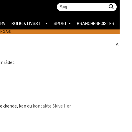
ERV
BOLIG & LIVSSTIL
SPORT
BRANCHEREGISTER
ING A/S
A
området.
dækkende, kan du
kontakte Skive Her