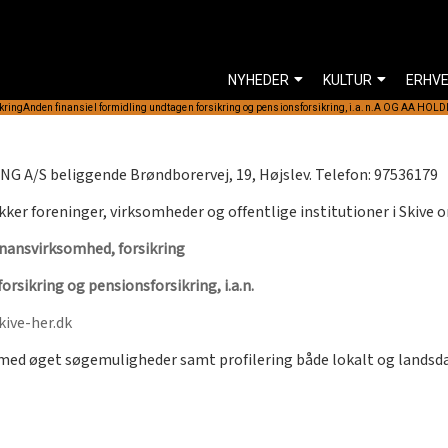
NYHEDER
KULTUR
ERHV
kring
Anden finansiel formidling undtagen forsikring og pensionsforsikring, i.a.n.
A OG AA HOLD
G A/S beliggende Brøndborervej, 19, Højslev. Telefon: 97536179
kker foreninger, virksomheder og offentlige institutioner i Skive 
inansvirksomhed, forsikring
rsikring og pensionsforsikring, i.a.n.
ive-her.dk
rmed øget søgemuligheder samt profilering både lokalt og lands