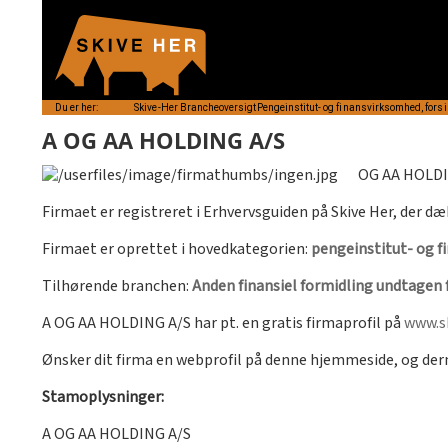
Du er her:
Skive-Her
Brancheoversigt
Pengeinstitut- og finansvirksomhed, forsi
A OG AA HOLDING A/S
OG AA HOLDIN
Firmaet er registreret i Erhvervsguiden på Skive Her, der dæ
Firmaet er oprettet i hovedkategorien:
pengeinstitut- og f
Tilhørende branchen:
Anden finansiel formidling undtagen fo
A OG AA HOLDING A/S har pt. en gratis firmaprofil på
www.sk
Ønsker dit firma en webprofil på denne hjemmeside, og de
Stamoplysninger:
A OG AA HOLDING A/S