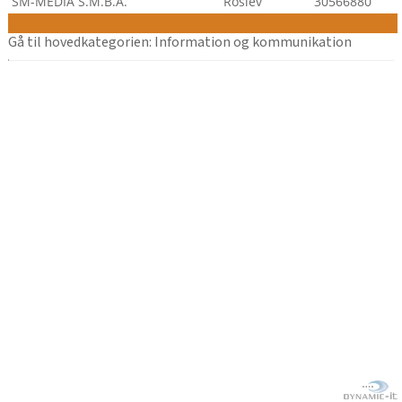
SM-MEDIA S.M.B.A.
Roslev
30566880
Gå til hovedkategorien: Information og kommunikation