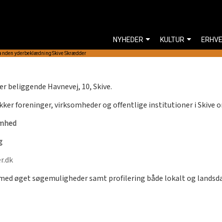
NYHEDER
KULTUR
ERHV
f anden yderbeklædning
Skive Skrædder
r beliggende Havnevej, 10, Skive.
kker foreninger, virksomheder og offentlige institutioner i Skive 
omhed
g
r.dk
rmed øget søgemuligheder samt profilering både lokalt og lands