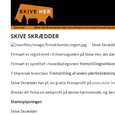
Du er her:
Skive-Her
Brancheoversigt
Fremstillingsvirksomhed
Fremstilling a
SKIVE SKRÆDDER
Skive Skrædde
Firmaet er registreret i Erhvervsguiden på Skive Her, der dæ
Firmaet er oprettet i hovedkategorien:
fremstillingsvirks
Tilhørende branchen:
Fremstilling af anden yderbeklædnin
Skive Skrædder har pt. en gratis firmaprofil på
www.skive-he
Ønsker dit firma en webprofil på denne hjemmeside, og de
Stamoplysninger:
Skive Skrædder