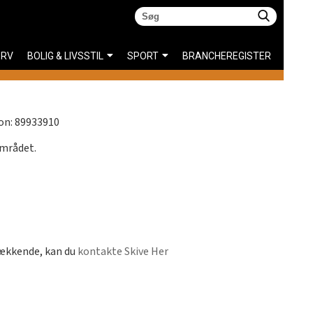
ERV
BOLIG & LIVSSTIL
SPORT
BRANCHEREGISTER
fon: 89933910
området.
dækkende, kan du
kontakte Skive Her