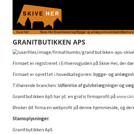
Du er her:
Skive-Her
Brancheoversigt
Bygge- og anlægsvirksomhed
Udførelse 
GRANITBUTIKKEN APS
Firmaet er registreret i Erhvervsguiden på Skive Her, der dæ
Firmaet er oprettet i hovedkategorien:
bygge- og anlægsv
Tilhørende branchen:
Udførelse af gulvbelægninger og væ
Granitbutikken ApS har pt. en gratis firmaprofil på
www.skiv
Ønsker dit firma en webprofil på denne hjemmeside, og de
Stamoplysninger:
Granitbutikken ApS