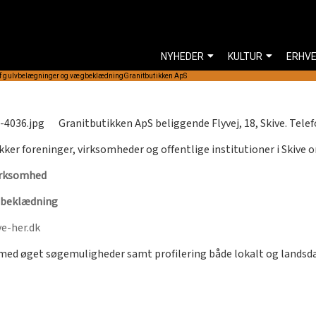
NYHEDER
KULTUR
ERHV
af gulvbelægninger og vægbeklædning
Granitbutikken ApS
Granitbutikken ApS beliggende Flyvej, 18, Skive. Tele
kker foreninger, virksomheder og offentlige institutioner i Skive 
irksomhed
gbeklædning
e-her.dk
rmed øget søgemuligheder samt profilering både lokalt og lands