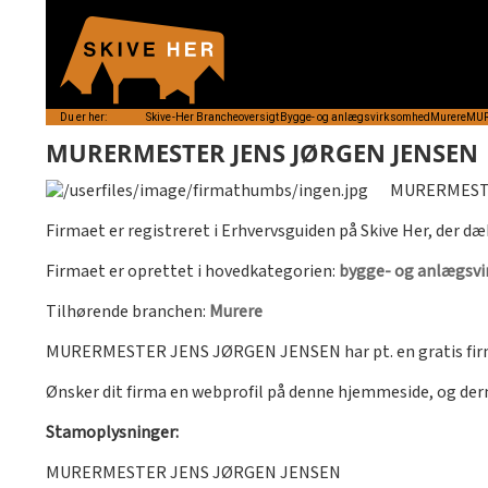
Du er her:
Skive-Her
Brancheoversigt
Bygge- og anlægsvirksomhed
Murere
MUR
MURERMESTER JENS JØRGEN JENSEN
MURERMESTER
Firmaet er registreret i Erhvervsguiden på Skive Her, der dæ
Firmaet er oprettet i hovedkategorien:
bygge- og anlægsv
Tilhørende branchen:
Murere
MURERMESTER JENS JØRGEN JENSEN har pt. en gratis fir
Ønsker dit firma en webprofil på denne hjemmeside, og de
Stamoplysninger:
MURERMESTER JENS JØRGEN JENSEN