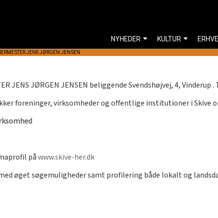
NYHEDER
KULTUR
ERHV
ERMESTER JENS JØRGEN JENSEN
 JENS JØRGEN JENSEN beliggende Svendshøjvej, 4, Vinderup . T
kker foreninger, virksomheder og offentlige institutioner i Skive 
irksomhed
maprofil på
www.skive-her.dk
rmed øget søgemuligheder samt profilering både lokalt og lands