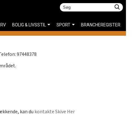
ERV
BOLIG & LIVSSTIL
SPORT
BRANCHEREGISTER
elefon: 97448378
området.
dækkende, kan du
kontakte Skive Her