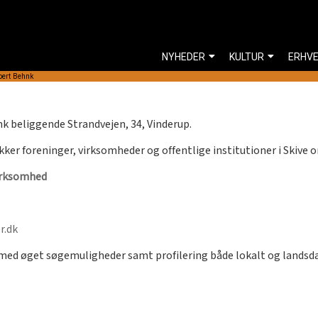
NYHEDER
KULTUR
ERHV
bert Behnk
k beliggende Strandvejen, 34, Vinderup.
kker foreninger, virksomheder og offentlige institutioner i Skive 
irksomhed
r.dk
rmed øget søgemuligheder samt profilering både lokalt og lands