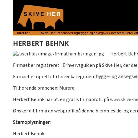
Du er her:
Skive-Her
Brancheoversigt
Bygge- og anlægsvirksomhed
Murere
Her
HERBERT BEHNK
Herbert Behn
Firmaet er registreret i Erhvervsguiden på Skive Her, der dæ
Firmaet er oprettet i hovedkategorien:
bygge- og anlægsv
Tilhørende branchen:
Murere
Herbert Behnk har pt. en gratis firmaprofil på
www.skive-he
Ønsker dit firma en webprofil på denne hjemmeside, og de
Stamoplysninger:
Herbert Behnk