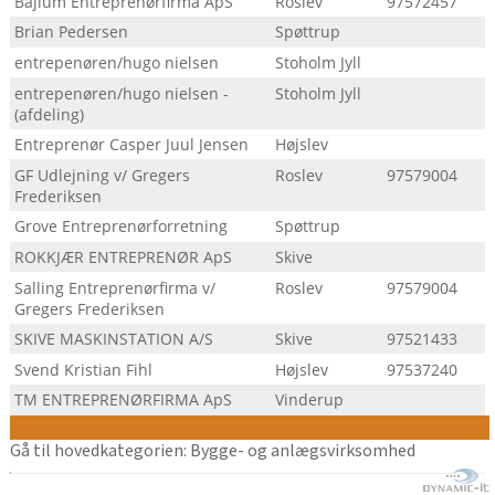
Bajlum Entreprenørfirma ApS
Roslev
97572457
Brian Pedersen
Spøttrup
entrepenøren/hugo nielsen
Stoholm Jyll
entrepenøren/hugo nielsen -
Stoholm Jyll
(afdeling)
Entreprenør Casper Juul Jensen
Højslev
GF Udlejning v/ Gregers
Roslev
97579004
Frederiksen
Grove Entreprenørforretning
Spøttrup
ROKKJÆR ENTREPRENØR ApS
Skive
Salling Entreprenørfirma v/
Roslev
97579004
Gregers Frederiksen
SKIVE MASKINSTATION A/S
Skive
97521433
Svend Kristian Fihl
Højslev
97537240
TM ENTREPRENØRFIRMA ApS
Vinderup
Gå til hovedkategorien: Bygge- og anlægsvirksomhed