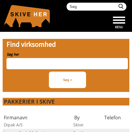
Find virksomhed
Søg her
PAKKERIER I SKIVE
Firmanavn
By
Telefon
Dipak A/S
Skive