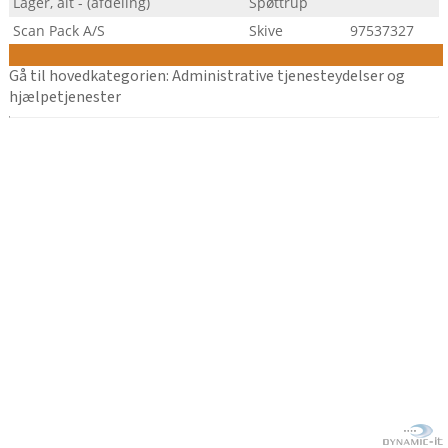
Lager, alt - (afdeling)
Spøttrup
Scan Pack A/S
Skive
97537327
Gå til hovedkategorien: Administrative tjenesteydelser og
hjælpetjenester