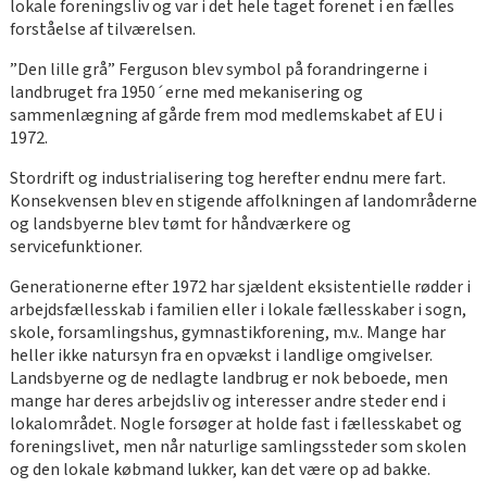
lokale foreningsliv og var i det hele taget forenet i en fælles
forståelse af tilværelsen.
”Den lille grå” Ferguson blev symbol på forandringerne i
landbruget fra 1950´erne med mekanisering og
sammenlægning af gårde frem mod medlemskabet af EU i
1972.
Stordrift og industrialisering tog herefter endnu mere fart.
Konsekvensen blev en stigende affolkningen af landområderne
og landsbyerne blev tømt for håndværkere og
servicefunktioner.
Generationerne efter 1972 har sjældent eksistentielle rødder i
arbejdsfællesskab i familien eller i lokale fællesskaber i sogn,
skole, forsamlingshus, gymnastikforening, m.v.. Mange har
heller ikke natursyn fra en opvækst i landlige omgivelser.
Landsbyerne og de nedlagte landbrug er nok beboede, men
mange har deres arbejdsliv og interesser andre steder end i
lokalområdet. Nogle forsøger at holde fast i fællesskabet og
foreningslivet, men når naturlige samlingssteder som skolen
og den lokale købmand lukker, kan det være op ad bakke.