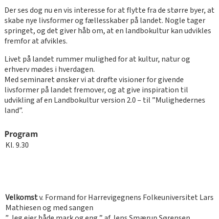
Der ses dog nu en vis interesse for at flytte fra de større byer, at
skabe nye livsformer og fællesskaber på landet. Nogle tager
springet, og det giver håb om, at en landbokultur kan udvikles
fremfor at afvikles.
Livet på landet rummer mulighed for at kultur, natur og
erhverv mødes i hverdagen.
Med seminaret ønsker vi at drøfte visioner for givende
livsformer på landet fremover, og at give inspiration til
udvikling af en Landbokultur version 2.0 – til ”Mulighedernes
land”.
Program
Kl. 9.30
Velkomst
v. Formand for Harrevigegnens Folkeuniversitet Lars
Mathiesen og med sangen
” Jeg ejer både mark og eng ” af Jens Smærup Sørensen