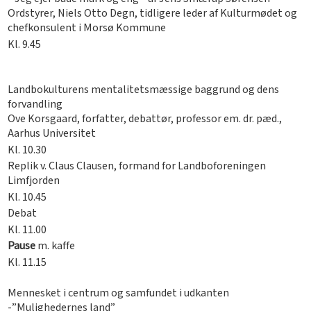
Ordstyrer, Niels Otto Degn, tidligere leder af Kulturmødet og
chefkonsulent i Morsø Kommune
Kl. 9.45
Landbokulturens mentalitetsmæssige baggrund og dens
forvandling
Ove Korsgaard, forfatter, debattør, professor em. dr. pæd.,
Aarhus Universitet
Kl. 10.30
Replik v. Claus Clausen, formand for Landboforeningen
Limfjorden
Kl. 10.45
Debat
Kl. 11.00
Pause
m. kaffe
Kl. 11.15
Mennesket i centrum og samfundet i udkanten
-”Mulighedernes land”