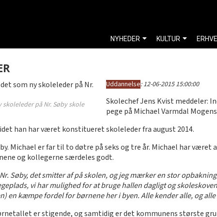
NYHEDER
KULTUR
ERHV
ER
Uddannelse
:
12-06-2015 15:00:00
Skolechef Jens Kvist meddeler: Ind
 skoleleder på Nr. Søby skole
pege på Michael Varmdal Mogensen,
det han har været konstitueret skoleleder fra august 2014.
 Michael er far til to døtre på seks og tre år. Michael har være
nene og kollegerne særdeles godt.
i Nr. Søby, det smitter af på skolen, og jeg mærker en stor opbakning
 legeplads, vi har mulighed for at bruge hallen dagligt og skoleskov
n kæmpe fordel for børnene her i byen. Alle kender alle, og alle e
børnetallet er stigende, og samtidig er det kommunens største gru