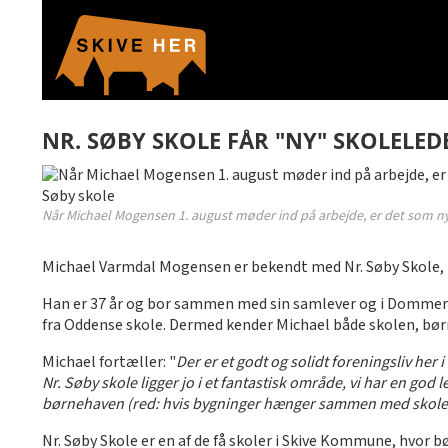
NR. SØBY SKOLE FÅR "NY" SKOLELED
Når Michael Mogensen 1. august møder ind på arbejde, er det som ny
Michael Varmdal Mogensen er bekendt med Nr. Søby Skole, i
Han er 37 år og bor sammen med sin samlever og i Dommerby.
fra Oddense skole. Dermed kender Michael både skolen, bør
Michael fortæller: "
Der er et godt og solidt foreningsliv her 
Nr. Søby skole ligger jo i et fantastisk område, vi har en god
børnehaven (red: hvis bygninger hænger sammen med skolen) e
Nr. Søby Skole er en af de få skoler i Skive Kommune, hvor 