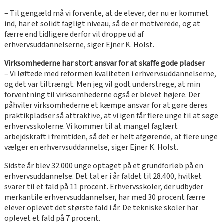
– Til gengæld må vi forvente, at de elever, der nu er kommet
ind, har et solidt fagligt niveau, så de er motiverede, og at
færre end tidligere derfor vil droppe ud af
erhvervsuddannelserne, siger Ejner K. Holst.
Virksomhederne har stort ansvar for at skaffe gode pladser
– Vi løftede med reformen kvaliteten i erhvervsuddannelserne,
og det var tiltrængt. Men jeg vil godt understrege, at min
forventning til virksomhederne også er blevet højere. Der
påhviler virksomhederne et kæmpe ansvar for at gøre deres
praktikpladser så attraktive, at vi igen får flere unge til at søge
erhvervsskolerne. Vi kommer til at mangel faglært
arbejdskraft i fremtiden, så det er helt afgørende, at flere unge
vælger en erhvervsuddannelse, siger Ejner K. Holst.
Sidste år blev 32.000 unge optaget på et grundforløb på en
erhvervsuddannelse. Det tal er i år faldet til 28.400, hvilket
svarer til et fald på 11 procent. Erhvervsskoler, der udbyder
merkantile erhvervsuddannelser, har med 30 procent færre
elever oplevet det største fald i år. De tekniske skoler har
oplevet et fald på 7 procent.