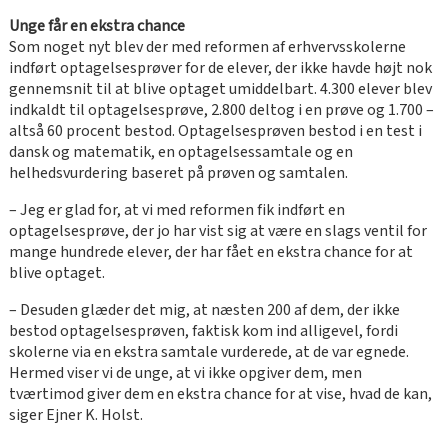
Unge får en ekstra chance
Som noget nyt blev der med reformen af erhvervsskolerne
indført optagelsesprøver for de elever, der ikke havde højt nok
gennemsnit til at blive optaget umiddelbart. 4.300 elever blev
indkaldt til optagelsesprøve, 2.800 deltog i en prøve og 1.700 –
altså 60 procent bestod. Optagelsesprøven bestod i en test i
dansk og matematik, en optagelsessamtale og en
helhedsvurdering baseret på prøven og samtalen.
– Jeg er glad for, at vi med reformen fik indført en
optagelsesprøve, der jo har vist sig at være en slags ventil for
mange hundrede elever, der har fået en ekstra chance for at
blive optaget.
– Desuden glæder det mig, at næsten 200 af dem, der ikke
bestod optagelsesprøven, faktisk kom ind alligevel, fordi
skolerne via en ekstra samtale vurderede, at de var egnede.
Hermed viser vi de unge, at vi ikke opgiver dem, men
tværtimod giver dem en ekstra chance for at vise, hvad de kan,
siger Ejner K. Holst.