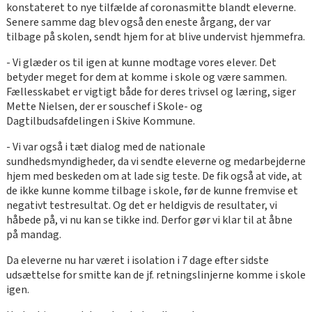
konstateret to nye tilfælde af coronasmitte blandt eleverne.
Senere samme dag blev også den eneste årgang, der var
tilbage på skolen, sendt hjem for at blive undervist hjemmefra.
- Vi glæder os til igen at kunne modtage vores elever. Det
betyder meget for dem at komme i skole og være sammen.
Fællesskabet er vigtigt både for deres trivsel og læring, siger
Mette Nielsen, der er souschef i Skole- og
Dagtilbudsafdelingen i Skive Kommune.
- Vi var også i tæt dialog med de nationale
sundhedsmyndigheder, da vi sendte eleverne og medarbejderne
hjem med beskeden om at lade sig teste. De fik også at vide, at
de ikke kunne komme tilbage i skole, før de kunne fremvise et
negativt testresultat. Og det er heldigvis de resultater, vi
håbede på, vi nu kan se tikke ind. Derfor gør vi klar til at åbne
på mandag.
Da eleverne nu har været i isolation i 7 dage efter sidste
udsættelse for smitte kan de jf. retningslinjerne komme i skole
igen.