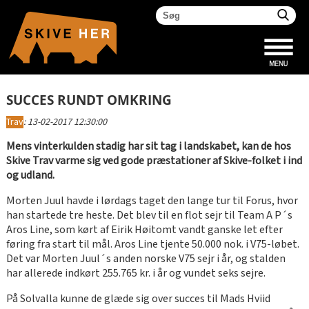
SUCCES RUNDT OMKRING
Trav
:
13-02-2017 12:30:00
Mens vinterkulden stadig har sit tag i landskabet, kan de hos
Skive Trav varme sig ved gode præstationer af Skive-folket i ind
og udland.
Morten Juul havde i lørdags taget den lange tur til Forus, hvor
han startede tre heste. Det blev til en flot sejr til Team A P´s
Aros Line, som kørt af Eirik Høitomt vandt ganske let efter
føring fra start til mål. Aros Line tjente 50.000 nok. i V75-løbet.
Det var Morten Juul´s anden norske V75 sejr i år, og stalden
har allerede indkørt 255.765 kr. i år og vundet seks sejre.
På Solvalla kunne de glæde sig over succes til Mads Hviid