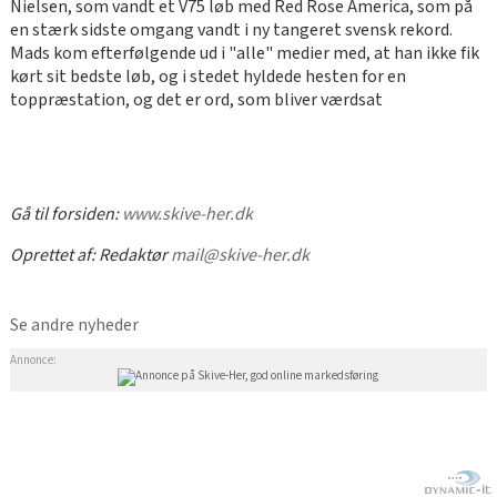
Nielsen, som vandt et V75 løb med Red Rose America, som på
en stærk sidste omgang vandt i ny tangeret svensk rekord.
Mads kom efterfølgende ud i "alle" medier med, at han ikke fik
kørt sit bedste løb, og i stedet hyldede hesten for en
toppræstation, og det er ord, som bliver værdsat
Gå til forsiden:
www.skive-her.dk
Oprettet af:
Redaktør
mail@skive-her.dk
Se andre nyheder
Annonce: