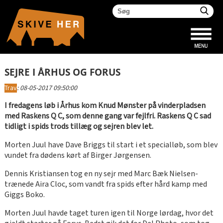
SEJRE I ÅRHUS OG FORUS
Trav
:
08-05-2017 09:50:00
I fredagens løb i Århus kom Knud Mønster på vinderpladsen
med Raskens Q C, som denne gang var fejlfri. Raskens Q C sad
tidligt i spids trods tillæg og sejren blev let.
Morten Juul have Dave Briggs til start i et specialløb, som blev
vundet fra dødens kørt af Birger Jørgensen.
Dennis Kristiansen tog en ny sejr med Marc Bæk Nielsen-
trænede Aira Cloc, som vandt fra spids efter hård kamp med
Giggs Boko.
Morten Juul havde taget turen igen til Norge lørdag, hvor det