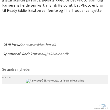
gjaldt starter på Forus. Bedst gik det for Del Photo, som tog
karrierens fjerde sejr kørt af Eirik Høitomt. Del Photo er bror
til Ready Eddie. Brixton var femte og The Trooper var sjette.
Gå til forsiden:
www.skive-her.dk
Oprettet af:
Redaktør
mail@skive-her.dk
Se andre nyheder
Annonce: