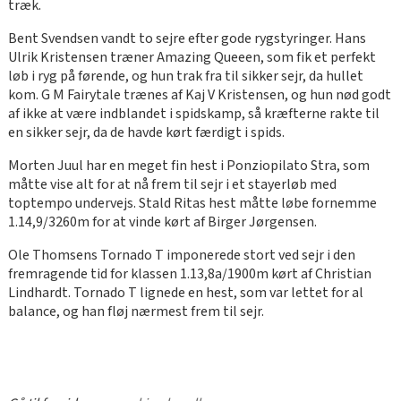
træk.
Bent Svendsen vandt to sejre efter gode rygstyringer. Hans
Ulrik Kristensen træner Amazing Queeen, som fik et perfekt
løb i ryg på førende, og hun trak fra til sikker sejr, da hullet
kom. G M Fairytale trænes af Kaj V Kristensen, og hun nød godt
af ikke at være indblandet i spidskamp, så kræfterne rakte til
en sikker sejr, da de havde kørt færdigt i spids.
Morten Juul har en meget fin hest i Ponziopilato Stra, som
måtte vise alt for at nå frem til sejr i et stayerløb med
toptempo undervejs. Stald Ritas hest måtte løbe fornemme
1.14,9/3260m for at vinde kørt af Birger Jørgensen.
Ole Thomsens Tornado T imponerede stort ved sejr i den
fremragende tid for klassen 1.13,8a/1900m kørt af Christian
Lindhardt. Tornado T lignede en hest, som var lettet for al
balance, og han fløj nærmest frem til sejr.