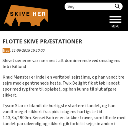
FLOTTE SKIVE PRÆSTATIONER
Trav
:
11-06-2015 15:10:00
Skivetrænerne var nærmest alt dominerende ved onsdagens
løb i Billund
Knud Mønster er inde i en veritabel sejrstime, og han vandt tre
sejre med egentrænede heste. Twix Delight fik et løb i andet
spor med ryg frem til opløbet, og han kunne til slut afgøre
sikkert.
Tyson Star er blandt de hurtigste startere i landet, og han
vandt meget sikkert fra spids i dagens hurtigste tid
1.13,3a/1900m. Sensei Bob er en lækker traver, som liftede med
i andet par udvendig og sikkert gik forbi til sejr, sin anden i