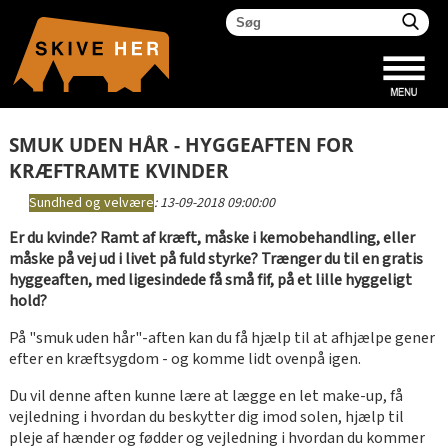
SMUK UDEN HÅR - HYGGEAFTEN FOR
KRÆFTRAMTE KVINDER
Sundhed og velvære
:
13-09-2018 09:00:00
Er du kvinde? Ramt af kræft, måske i kemobehandling, eller
måske på vej ud i livet på fuld styrke? Trænger du til en gratis
hyggeaften, med ligesindede få små fif, på et lille hyggeligt
hold?
På "smuk uden hår"-aften kan du få hjælp til at afhjælpe gener
efter en kræftsygdom - og komme lidt ovenpå igen.
Du vil denne aften kunne lære at lægge en let make-up, få
vejledning i hvordan du beskytter dig imod solen, hjælp til
pleje af hænder og fødder og vejledning i hvordan du kommer