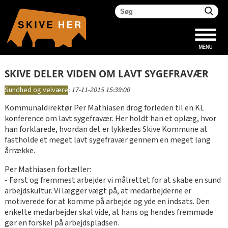
SKIVE DELER VIDEN OM LAVT SYGEFRAVÆR
Sundhed og velvære
:
17-11-2015 15:39:00
Kommunaldirektør Per Mathiasen drog forleden til en KL
konference om lavt sygefravær. Her holdt han et oplæg, hvor
han forklarede, hvordan det er lykkedes Skive Kommune at
fastholde et meget lavt sygefravær gennem en meget lang
årrække.
Per Mathiasen fortæller:
- Først og fremmest arbejder vi målrettet for at skabe en sund
arbejdskultur. Vi lægger vægt på, at medarbejderne er
motiverede for at komme på arbejde og yde en indsats. Den
enkelte medarbejder skal vide, at hans og hendes fremmøde
gør en forskel på arbejdspladsen.