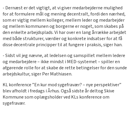
- Dernæst er det vigtigt, at vi giver medarbejderne mulighed
for at formulere mål og mening decentralt, fordi den nærhed,
som er vigtig mellem kolleger, mellem leder og medarbejder
og mellem kommunen og borgerne er noget, som skabes på
den enkelte arbejdsplads. Vi har over en lang årrække arbejdet
med både strukturer, værdier og konkrete indsatser for at få
disse decentrale principper til at fungere i praksis, siger han.
- Sidst vil jeg nævne, at ledelsen og samspillet mellem ledere
og medarbejdere – ikke mindst i MED-systemet – spiller en
afgørende rolle for at skabe de rette betingelser for den sunde
arbejdskultur, siger Per Mathiasen.
KL konference ”En kur mod sygefravær? – nye perspektiver”
blev afholdt i fredags i Århus. Også sidste år deltog Skive
Kommune som oplægsholder ved KLs konference om
sygefravær.