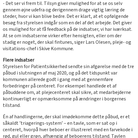
- Det ser vi frem til. Tilsyn giver mulighed for at se os selv
gennem øjne udefra og derigennem drage vigtig læring de
steder, hvor vi kan blive bedre. Det er klart, at et opfølgende
besøg fra styrelsen indgår som en del af det arbejde. Det giver
os mulighed for at få feedback på de indsatser, vi har iværksat.
At se om indsatserne virker efter hensigten, eller om der
stadig er noget, der skal fintunes, siger Lars Olesen, pleje- og
visitations-chef i Skive Kommune.
Flere indsatser
Styrelsen for Patientsikkerhed sendte sin afgørelse med de tre
påbud i slutningen af maj 2020, og på det tidspunkt var
kommunen allerede godt i gang med at gennemføre
forbedringer på centeret. For eksempel handlede et af
påbuddene om, at plejecenteret skal sikre, at medarbejderne
kontinuerligt er opmærksomme på ændringer i borgernes
tilstand.
Én af handlingerne, der skal imødekomme dette påbud, er et
såkaldt ’triagerings-system’ – en tavle, som er sat op i
centeret, hvorpå hver beboer er illustreret med en farvekode i
rød, gul eller grøn, afhængig af beboerens tilstand. Tavlen