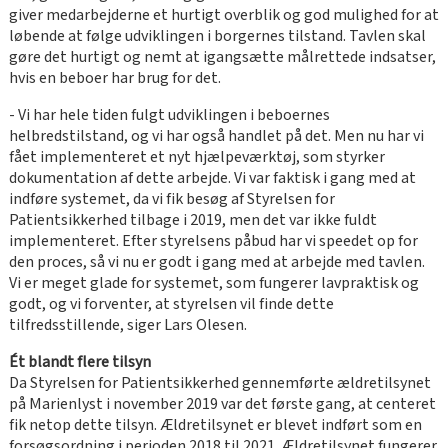
giver medarbejderne et hurtigt overblik og god mulighed for at
løbende at følge udviklingen i borgernes tilstand. Tavlen skal
gøre det hurtigt og nemt at igangsætte målrettede indsatser,
hvis en beboer har brug for det.
- Vi har hele tiden fulgt udviklingen i beboernes
helbredstilstand, og vi har også handlet på det. Men nu har vi
fået implementeret et nyt hjælpeværktøj, som styrker
dokumentation af dette arbejde. Vi var faktisk i gang med at
indføre systemet, da vi fik besøg af Styrelsen for
Patientsikkerhed tilbage i 2019, men det var ikke fuldt
implementeret. Efter styrelsens påbud har vi speedet op for
den proces, så vi nu er godt i gang med at arbejde med tavlen.
Vi er meget glade for systemet, som fungerer lavpraktisk og
godt, og vi forventer, at styrelsen vil finde dette
tilfredsstillende, siger Lars Olesen.
Ét blandt flere tilsyn
Da Styrelsen for Patientsikkerhed gennemførte ældretilsynet
på Marienlyst i november 2019 var det første gang, at centeret
fik netop dette tilsyn. Ældretilsynet er blevet indført som en
forsøgsordning i perioden 2018 til 2021. Ældretilsynet fungerer