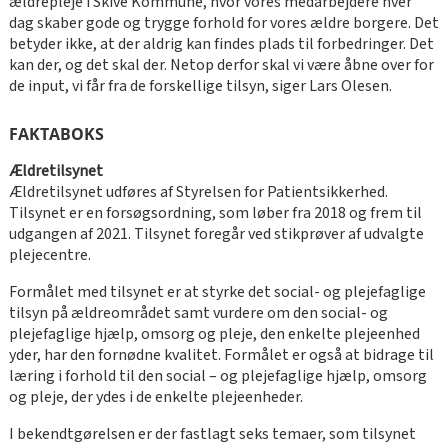
ældrepleje i Skive Kommune, hvor vores medarbejdere hver
dag skaber gode og trygge forhold for vores ældre borgere. Det
betyder ikke, at der aldrig kan findes plads til forbedringer. Det
kan der, og det skal der. Netop derfor skal vi være åbne over for
de input, vi får fra de forskellige tilsyn, siger Lars Olesen.
FAKTABOKS
Ældretilsynet
Ældretilsynet udføres af Styrelsen for Patientsikkerhed.
Tilsynet er en forsøgsordning, som løber fra 2018 og frem til
udgangen af 2021. Tilsynet foregår ved stikprøver af udvalgte
plejecentre.
Formålet med tilsynet er at styrke det social- og plejefaglige
tilsyn på ældreområdet samt vurdere om den social- og
plejefaglige hjælp, omsorg og pleje, den enkelte plejeenhed
yder, har den fornødne kvalitet. Formålet er også at bidrage til
læring i forhold til den social – og plejefaglige hjælp, omsorg
og pleje, der ydes i de enkelte plejeenheder.
I bekendtgørelsen er der fastlagt seks temaer, som tilsynet