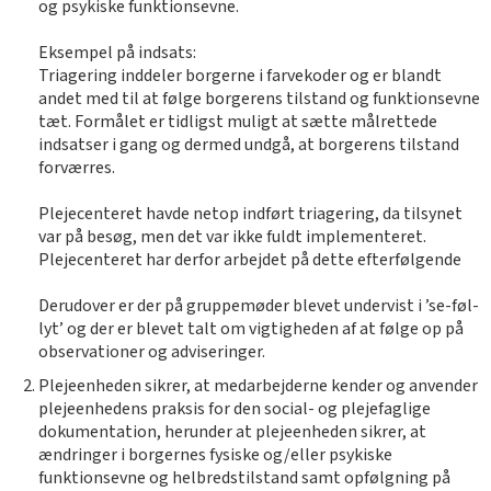
og psykiske funktionsevne.
Eksempel på indsats:
Triagering inddeler borgerne i farvekoder og er blandt
andet med til at følge borgerens tilstand og funktionsevne
tæt. Formålet er tidligst muligt at sætte målrettede
indsatser i gang og dermed undgå, at borgerens tilstand
forværres.
Plejecenteret havde netop indført triagering, da tilsynet
var på besøg, men det var ikke fuldt implementeret.
Plejecenteret har derfor arbejdet på dette efterfølgende
Derudover er der på gruppemøder blevet undervist i ’se-føl-
lyt’ og der er blevet talt om vigtigheden af at følge op på
observationer og adviseringer.
Plejeenheden sikrer, at medarbejderne kender og anvender
plejeenhedens praksis for den social- og plejefaglige
dokumentation, herunder at plejeenheden sikrer, at
ændringer i borgernes fysiske og/eller psykiske
funktionsevne og helbredstilstand samt opfølgning på