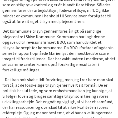
som en stikprøvekontrol og er ét blandt flere tilsyn. Således
gennemføres der arbejdstilsyn, fødevaretilsyn, m.fl. Og ikke
mindst er kommunen i henhold til Serviceloven forpligtet til
også at føre sit eget tilsyn med plejecentrene.
Det kommunale tilsyn gennemføres årligt på samtlige
plejecentre i Skive Kommune. Kommunen har lagt denne
opgave ud til revisionsfirmaet BDO, som har udviklet et
tilsyns-koncept for kommunerne. Da BDO i foråret aflagde sin
seneste rapport opnåede Marienlyst den næstbedste score
’meget tilfredsstillende’. Det har vakt undren i medierne, at det
selvsamme center kunne opnå forskellige resultater i
forskellige målinger.
- Det kan nok skabe lidt forvirring, men jeg tror bare man skal
forstå, at de forskellige tilsyn tjener hvert sit formål. De er
politisk besluttede, og som embedsmand kan jeg kun sige, at
vi følger loven og bruger samtlige tilsyn som læring i vores
udviklingsarbejde. Det er godt og vigtigt, at vi har et samfund,
der har ressourcer og overskud til at sikre kvaliteten i vores
ældrepleje. Og jeg mener bestemt, at vi har en velfungerende