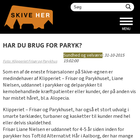
HAR DU BRUG FOR PARYK?
Sundhed og velvære
:
31-10-2015
15:02:00
Foto: Klipperiet Frisør og Parykhus
Som en af de eneste frisørsaloner på Skive-egnen er
medindehaver af Klipperiet – Frisør og Parykhuset, Liane
Nielsen, uddannet i parykker og delparykker til
kemobehandlede kræftpatienter eller kunder, der på anden vis
har mistet håret, bl.a. Alopecia.
Klipperiet – Frisør og Parykhuset, har også et stort udvalg i
smarte tørklæder, turbaner og kasketter til kunder med hel
eller delvis skaldethed.
Frisør Liane Nielsen er uddannet for 4-5 år siden inden for
parykker hos Toftild Alternativt Hår i Aalborg, der har mange