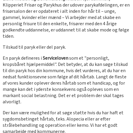
Klipperiet Frisør og Parykhus der udover parykafdelingen, er en
frisørsalon der er opdateret i alt inden for hår til – unge,
gammel, kvinder eller mænd – Vi arbejder med at skabe en
personlig frisure til den enkelte, frisører med den 4 årige
godkendte uddannelse, er uddannet til at skabe mode og følge
tiden.
Tilskud til paryk eller del paryk.
En paryk defineres i
Serviceloven
som et "personligt,
kropsbåret hjælpemiddel". Det betyder, at du kan søge tilskud
til din paryk hos din kommune, hvis det vurderes, at du har en
nedsat funktionsevne som følge af dit hårtab. Langt de fleste
af vores kunder oplever deres hårtab som et handicap, og for
mange kan det i yderste konsekvens også opleves som en
markant social belastning. Det er et problem der skal tages
alvorligt.
Der kan være mulighed for at søge støtte hvis du har haft et
sygdomsbetinget hårtab, f.eks. Alopecia eller ar efter
strålebehandling og operation eller kemo. Vi har et godt
samarbejde med kommunerne.