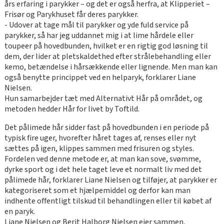
års erfaring i parykker – og det er også herfra, at Klipperiet –
Frisør og Parykhuset får deres parykker.
- Udover at tage mål til parykker og yde fuld service på
parykker, så har jeg uddannet mig i at lime hårdele eller
toupeer på hovedbunden, hvilket er en rigtig god løsning til
dem, der lider at pletskaldethed efter strålebehandling eller
kemo, betændelse i hårsækkende eller lignende. Men man kan
også benytte princippet ved en helparyk, forklarer Liane
Nielsen.
Hun samarbejder tæt med Alternativt Hår på området, og
metoden hedder Hår for livet by Toftild.
Det pålimede hår sidder fast på hovedbunden i en periode på
typisk fire uger, hvorefter håret tages af, renses eller nyt
sættes på igen, klippes sammen med frisuren og styles.
Fordelen ved denne metode er, at man kan sove, svømme,
dyrke sport og i det hele taget leve et normalt liv med det
pålimede hår, forklarer Liane Nielsen og tilføjer, at parykker er
kategoriseret som et hjælpemiddel og derfor kan man
indhente offentligt tilskud til behandlingen eller til købet af
en paryk.
Liane Nielsen og Berit Halborg Nielsen ejer sammen,