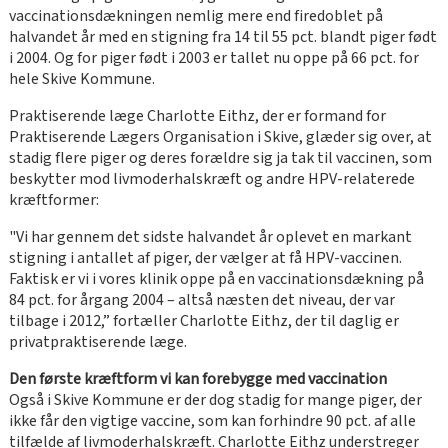
vaccinationsdækningen nemlig mere end firedoblet på
halvandet år med en stigning fra 14 til 55 pct. blandt piger født
i 2004. Og for piger født i 2003 er tallet nu oppe på 66 pct. for
hele Skive Kommune.
Praktiserende læge Charlotte Eithz, der er formand for
Praktiserende Lægers Organisation i Skive, glæder sig over, at
stadig flere piger og deres forældre sig ja tak til vaccinen, som
beskytter mod livmoderhalskræft og andre HPV-relaterede
kræftformer:
"Vi har gennem det sidste halvandet år oplevet en markant
stigning i antallet af piger, der vælger at få HPV-vaccinen.
Faktisk er vi i vores klinik oppe på en vaccinationsdækning på
84 pct. for årgang 2004 – altså næsten det niveau, der var
tilbage i 2012,” fortæller Charlotte Eithz, der til daglig er
privatpraktiserende læge.
Den første kræftform vi kan forebygge med vaccination
Også i Skive Kommune er der dog stadig for mange piger, der
ikke får den vigtige vaccine, som kan forhindre 90 pct. af alle
tilfælde af livmoderhalskræft. Charlotte Eithz understreger