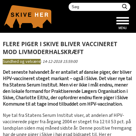
FLERE PIGER I SKIVE BLIVER VACCINERET
MOD LIVMODERHALSKRÆFT
Sundhed og velvære
:
14-12-2018 15:59:00
Det seneste halvandet år er antallet af danske piger, der bliver
HPV-vaccineret steget markant – også i Skive. Det viser nye tal
fra Statens Serum Institut. Men vi er ikke i mål endnu, mener
den lokale formand for Praktiserende Lægers Organisation i
Skive, Charlotte Eithz, der opfordrer endnu flere piger i Skive
Kommune til at tage imod tilbuddet om HPV-vaccination
.
Nye tal fra Statens Serum Institut viser, at andelen af HPV-
vaccinerede piger fra årgang 2004 er steget fra 12 til 53 pct. på
landsplan siden maj måned sidste år. Denne positive fremgang
har de unge piger i Skive i høj grad bidraget til. Her er