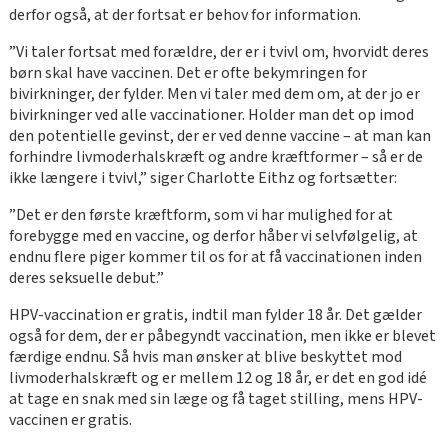
derfor også, at der fortsat er behov for information.
”Vi taler fortsat med forældre, der er i tvivl om, hvorvidt deres
børn skal have vaccinen. Det er ofte bekymringen for
bivirkninger, der fylder. Men vi taler med dem om, at der jo er
bivirkninger ved alle vaccinationer. Holder man det op imod
den potentielle gevinst, der er ved denne vaccine – at man kan
forhindre livmoderhalskræft og andre kræftformer – så er de
ikke længere i tvivl,” siger Charlotte Eithz og fortsætter:
”Det er den første kræftform, som vi har mulighed for at
forebygge med en vaccine, og derfor håber vi selvfølgelig, at
endnu flere piger kommer til os for at få vaccinationen inden
deres seksuelle debut.”
HPV-vaccination er gratis, indtil man fylder 18 år. Det gælder
også for dem, der er påbegyndt vaccination, men ikke er blevet
færdige endnu. Så hvis man ønsker at blive beskyttet mod
livmoderhalskræft og er mellem 12 og 18 år, er det en god idé
at tage en snak med sin læge og få taget stilling, mens HPV-
vaccinen er gratis.