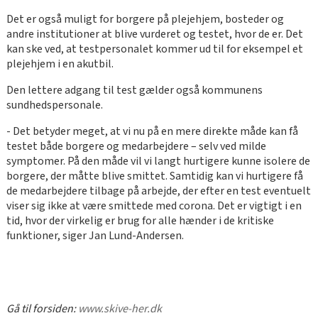
Det er også muligt for borgere på plejehjem, bosteder og
andre institutioner at blive vurderet og testet, hvor de er. Det
kan ske ved, at testpersonalet kommer ud til for eksempel et
plejehjem i en akutbil.
Den lettere adgang til test gælder også kommunens
sundhedspersonale.
- Det betyder meget, at vi nu på en mere direkte måde kan få
testet både borgere og medarbejdere – selv ved milde
symptomer. På den måde vil vi langt hurtigere kunne isolere de
borgere, der måtte blive smittet. Samtidig kan vi hurtigere få
de medarbejdere tilbage på arbejde, der efter en test eventuelt
viser sig ikke at være smittede med corona. Det er vigtigt i en
tid, hvor der virkelig er brug for alle hænder i de kritiske
funktioner, siger Jan Lund-Andersen.
Gå til forsiden:
www.skive-her.dk