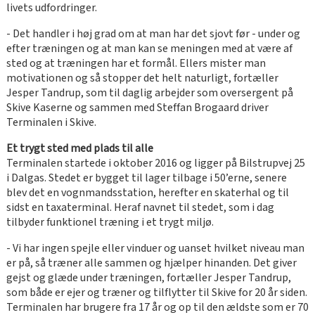
livets udfordringer.
- Det handler i høj grad om at man har det sjovt før - under og
efter træningen og at man kan se meningen med at være af
sted og at træningen har et formål. Ellers mister man
motivationen og så stopper det helt naturligt, fortæller
Jesper Tandrup, som til daglig arbejder som oversergent på
Skive Kaserne og sammen med Steffan Brogaard driver
Terminalen i Skive.
Et trygt sted med plads til alle
Terminalen startede i oktober 2016 og ligger på Bilstrupvej 25
i Dalgas. Stedet er bygget til lager tilbage i 50’erne, senere
blev det en vognmandsstation, herefter en skaterhal og til
sidst en taxaterminal. Heraf navnet til stedet, som i dag
tilbyder funktionel træning i et trygt miljø.
- Vi har ingen spejle eller vinduer og uanset hvilket niveau man
er på, så træner alle sammen og hjælper hinanden. Det giver
gejst og glæde under træningen, fortæller Jesper Tandrup,
som både er ejer og træner og tilflytter til Skive for 20 år siden.
Terminalen har brugere fra 17 år og op til den ældste som er 70