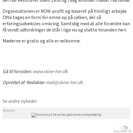
der har eksisteret siden 1956 og i dag afholder møder i 66 lande.
Organisationen er NON-profit og baseret på frivilligt arbejde.
Ofte tages en form for emne op på caféen, der så
erfaringsudveksles omkring. Samtidig med at alle forældre kan
få vendt udfordringer de står i lige nu og støtte hinanden heri.
Møderne er gratis og alle er velkomne.
Gå til forsiden:
www.skive-her.dk
Oprettet af:
Redaktør
mail@skive-her.dk
Se andre nyheder
Annonce: