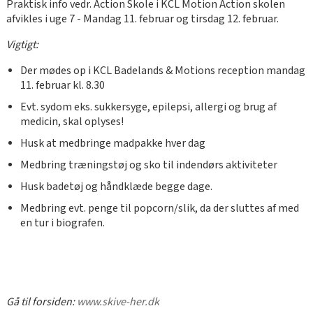
Praktisk info vedr. Action Skole i KCL Motion Action skolen
afvikles i uge 7 - Mandag 11. februar og tirsdag 12. februar.
Vigtigt:
Der mødes op i KCL Badelands & Motions reception mandag
11. februar kl. 8.30
Evt. sydom eks. sukkersyge, epilepsi, allergi og brug af
medicin, skal oplyses!
Husk at medbringe madpakke hver dag
Medbring træningstøj og sko til indendørs aktiviteter
Husk badetøj og håndklæde begge dage.
Medbring evt. penge til popcorn/slik, da der sluttes af med
en tur i biografen.
Gå til forsiden:
www.skive-her.dk