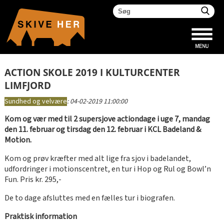
ACTION SKOLE 2019 I KULTURCENTER
LIMFJORD
Sundhed og velvære
:
04-02-2019 11:00:00
Kom og vær med til 2 supersjove actiondage i uge 7, mandag
den 11. februar og tirsdag den 12. februar i KCL Badeland &
Motion.
Kom og prøv kræfter med alt lige fra sjov i badelandet,
udfordringer i motionscentret, en tur i Hop og Rul og Bowl’n
Fun. Pris kr. 295,-
De to dage afsluttes med en fælles tur i biografen.
Praktisk information