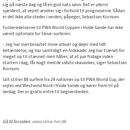
sig på næste dag og få en god nats søvn. Det er yderst
sjældent, at vejret ændrer sig i forhold til prognoserne. Sådan
er det ikke alle steder i verden, påpeger, Sebastian Kornum.
Forberedelserne til PWA World Cuppen i Hvide Sande har ikke
været optimale for Skive-surferen.
- Jeg har overbelastet mine albuer og døjer med lidt
betændelse, og har samtidigt en fodskade. Jeg har trænet for
meget op til stævnet men håber, at et par fridage inden
starten i dag, får bugt med de sidste skavanker, siger Sebastian
Kornum.
Ialt stiller 88 surfere fra 24 nationer op til PWA World Cup, der
sejles ved Westwind Nord i Hvide Sande og kører frem til på
lørdag. Der er gratis entre til begivenheden.
Gå til forsiden:
www.skive-her.dk