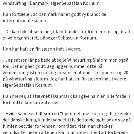
windsurfing i Danmark, siger Sebastian Kornum.
Han fortæller, at Danmark har et godt ry blandt de
internationale sejlere.
- De kan lide at sejle her, blandt andet fordi der er rent og at alt
er velorganiseret, påpeger Sebastian Kornum.
Han har haft en fin sæson indtil videre.
- Jeg satser i år på både at sejle Windsurfing Slalom men også
foil. Det er gået godt. Jeg ligger nummer otte på
verdensranglisten i foil og forventer at ende sæsonen i top 20
på windsurfing slalom. Jeg har haft en fin sæson indtil videre,
siger Sebastian Kornum.
Han mener, at stævnet i Danmark kan give ham en lille fordel i
forhold til konkurrenterne.
- Hvide Sande er lidt som en "hjemmebane" for mig. Jeg kender
det danske kima, kender vandet i Hvide Sande og hvad en sky på
himlen betyder for vinden i området. Når man checker
vejrudsigterne om aftenen kan man roligt mentalt forberede