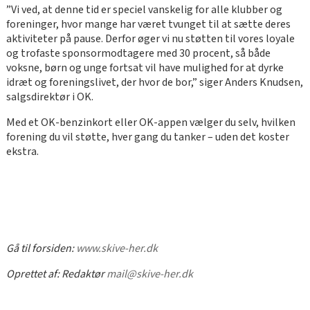
”Vi ved, at denne tid er speciel vanskelig for alle klubber og
foreninger, hvor mange har været tvunget til at sætte deres
aktiviteter på pause. Derfor øger vi nu støtten til vores loyale
og trofaste sponsormodtagere med 30 procent, så både
voksne, børn og unge fortsat vil have mulighed for at dyrke
idræt og foreningslivet, der hvor de bor,” siger Anders Knudsen,
salgsdirektør i OK.
Med et OK-benzinkort eller OK-appen vælger du selv, hvilken
forening du vil støtte, hver gang du tanker – uden det koster
ekstra.
Gå til forsiden:
www.skive-her.dk
Oprettet af:
Redaktør
mail@skive-her.dk