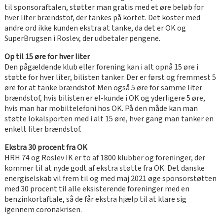
til sponsoraftalen, støtter man gratis med et øre beløb for
hver liter brændstof, der tankes på kortet. Det koster med
andre ord ikke kunden ekstra at tanke, da det er OK og
SuperBrugsen i Roslev, der udbetaler pengene.
Op til 15 øre for hver liter
Den pågældende klub eller forening kan i alt opnå 15 øre i
støtte for hver liter, bilisten tanker. Der er først og fremmest 5
øre for at tanke brændstof. Men også 5 øre for samme liter
brændstof, hvis bilisten er el-kunde i OK og yderligere 5 øre,
hvis man har mobiltelefoni hos OK. På den måde kan man
støtte lokalsporten med i alt 15 øre, hver gang man tanker en
enkelt liter brændstof.
Ekstra 30 procent fra OK
HRH 74 og Roslev IK er to af 1800 klubber og foreninger, der
kommer til at nyde godt af ekstra støtte fra OK. Det danske
energiselskab vil frem til og med maj 2021 øge sponsorstøtten
med 30 procent til alle eksisterende foreninger med en
benzinkortaftale, så de får ekstra hjælp til at klare sig
igennem coronakrisen.