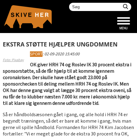
EKSTRA STØTTE HJÆLPER UNGDOMMEN
SPORT
:
02-09-2020 15:45:00
Foto: Pixabay
OK giver HRH 74 og Roslev IK 30 procent ekstra i
sponsorstøtte, så de får hjælp til at komme igennem
coronakrisen. Der skulle have stået godt 23.000 på
sponsorchecken til deling mellem HRH 74 og Roslev IK. Men
OK har denne gang valgt at lægge 30 procent ekstra oveni, så
nu får de to klubber næsten 7.000 kr. mere i økonomisk hjælp
til at klare sig igennem denne udfordrende tid.
Så er håndboldsæsonen gået i gang, og alle hold i HRH 74 er
begyndt træningen, så det er bare at komme i gang, hvis man
gerne vil spille håndbold. Formanden for HRH 74 Kim Jacobsen
fortæller: "Vi er meget glade for de ekstra 30 procent fra OK,