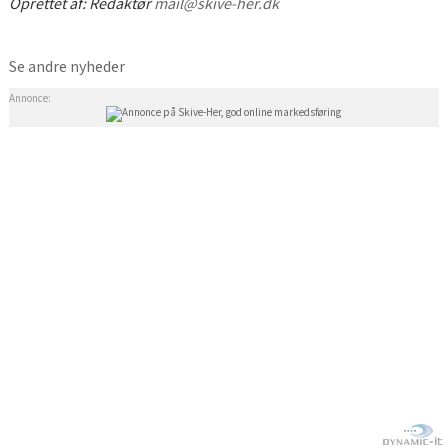
Oprettet af:
Redaktør
mail@skive-her.dk
Se andre nyheder
Annonce: