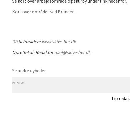
Se kort over arbejdsområde og skurby under link nedenfor.
Kort over området ved Branden
Gå til forsiden:
www.skive-her.dk
Oprettet af:
Redaktør
mail@skive-her.dk
Se andre nyheder
Annonce:
Tip reda