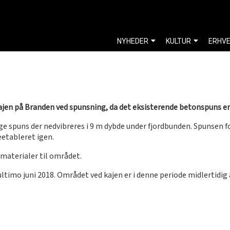
NYHEDER
KULTUR
ERHV
jen på Branden ved spunsning, da det eksisterende betonspuns er i
nge spuns der nedvibreres i 9 m dybde under fjordbunden. Spunsen 
eetableret igen.
e materialer til området.
ltimo juni 2018. Området ved kajen er i denne periode midlertidig