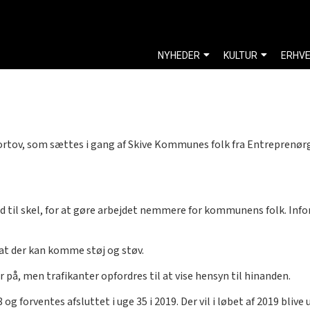
NYHEDER
KULTUR
ERHV
 fortov, som sættes i gang af Skive Kommunes folk fra Entreprenørg
d til skel, for at gøre arbejdet nemmere for kommunens folk. Info
 at der kan komme støj og støv.
r på, men trafikanter opfordres til at vise hensyn til hinanden.
g forventes afsluttet i uge 35 i 2019. Der vil i løbet af 2019 bli