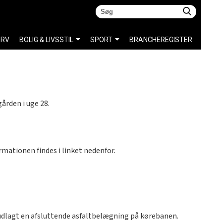
ERV
BOLIG & LIVSSTIL
SPORT
BRANCHEREGISTER
ården i uge 28.
rmationen findes i linket nedenfor.
ve udlagt en afsluttende asfaltbelægning på kørebanen.