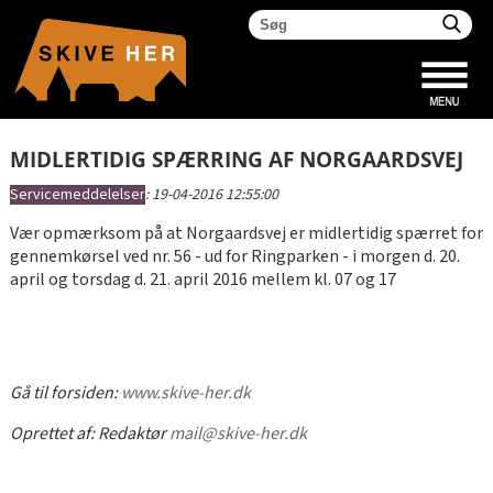
MIDLERTIDIG SPÆRRING AF NORGAARDSVEJ
Servicemeddelelser
:
19-04-2016 12:55:00
Vær opmærksom på at Norgaardsvej er midlertidig spærret for
gennemkørsel ved nr. 56 - ud for Ringparken - i morgen d. 20.
april og torsdag d. 21. april 2016 mellem kl. 07 og 17
Gå til forsiden:
www.skive-her.dk
Oprettet af:
Redaktør
mail@skive-her.dk