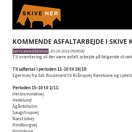
KOMMENDE ASFALTARBEJDE I SKIV
Servicemeddelelser
:
03-10-2018 09:00:00
Til orientering vil der være asfalt arbejde på følgende stræ
Til udførsel i perioden 11-10 til 19/10:
Egerisvej fra Sdr. Boulevard til Brårupvej Kørebane og cykels
Perioden 15-10 til 2/11:
Hellesmindevej
Hedelund
Ågårdsholm
Saugstrupvej
Næstildvej
Hindborgvej
Holmhuse