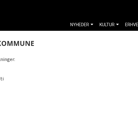
NYHEDER
KULTUR
ERHV
E KOMMUNE
kninger:
ti