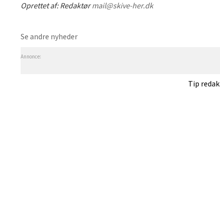
Oprettet af:
Redaktør
mail@skive-her.dk
Se andre nyheder
Annonce:
Tip reda