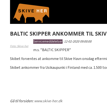
BALTIC SKIPPER ANKOMMER TIL SKI
Servicemeddelelser
:
12-02-2020 09:00:00
Foto: Skive-her
m.s. ”BALTIC SKIPPER”
Skibet forventes at ankomme til Skive Havn onsdag eftermidd
Skibet ankommer fra Usikaupunki i Finland med ca. 1.500 ton
Gå til forsiden:
www.skive-her.dk