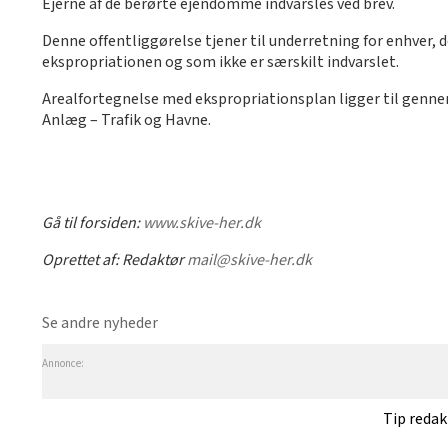
Ejerne af de berørte ejendomme indvarsles ved brev.
Denne offentliggørelse tjener til underretning for enhver, d
ekspropriationen og som ikke er særskilt indvarslet.
Arealfortegnelse med ekspropriationsplan ligger til genne
Anlæg – Trafik og Havne.
Gå til forsiden:
www.skive-her.dk
Oprettet af:
Redaktør
mail@skive-her.dk
Se andre nyheder
Annonce:
Tip reda