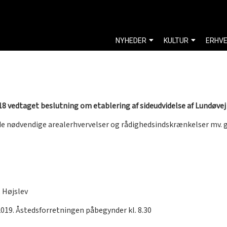
NYHEDER
KULTUR
ERHV
18 vedtaget beslutning om etablering af sideudvidelse af Lundøv
e nødvendige arealerhvervelser og rådighedsindskrænkelser mv. g
, Højslev
2019. Åstedsforretningen påbegynder kl. 8.30