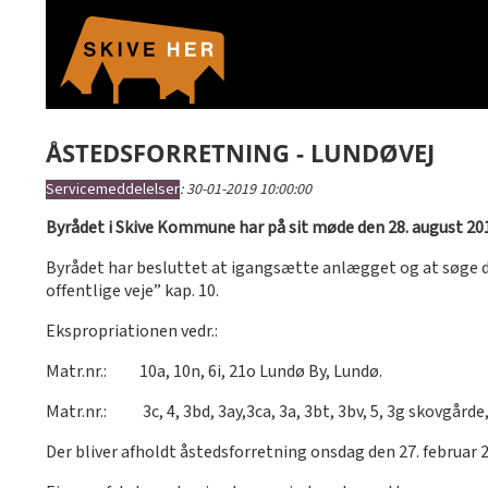
ÅSTEDSFORRETNING - LUNDØVEJ
Servicemeddelelser
:
30-01-2019 10:00:00
Byrådet i Skive Kommune har på sit møde den 28. august 20
Byrådet har besluttet at igangsætte anlægget og at søge d
offentlige veje” kap. 10.
Ekspropriationen vedr.:
Matr.nr.: 10a, 10n, 6i, 21o Lundø By, Lundø.
Matr.nr.: 3c, 4, 3bd, 3ay,3ca, 3a, 3bt, 3bv, 5, 3g skovgårde
Der bliver afholdt åstedsforretning onsdag den 27. februar 