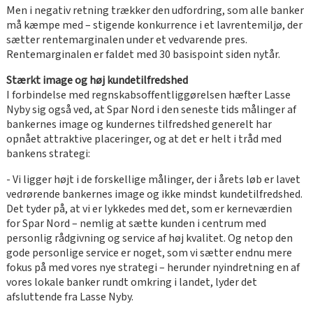
Men i negativ retning trækker den udfordring, som alle banker
må kæmpe med – stigende konkurrence i et lavrentemiljø, der
sætter rentemarginalen under et vedvarende pres.
Rentemarginalen er faldet med 30 basispoint siden nytår.
Stærkt image og høj kundetilfredshed
I forbindelse med regnskabsoffentliggørelsen hæfter Lasse
Nyby sig også ved, at Spar Nord i den seneste tids målinger af
bankernes image og kundernes tilfredshed generelt har
opnået attraktive placeringer, og at det er helt i tråd med
bankens strategi:
- Vi ligger højt i de forskellige målinger, der i årets løb er lavet
vedrørende bankernes image og ikke mindst kundetilfredshed.
Det tyder på, at vi er lykkedes med det, som er kerneværdien
for Spar Nord – nemlig at sætte kunden i centrum med
personlig rådgivning og service af høj kvalitet. Og netop den
gode personlige service er noget, som vi sætter endnu mere
fokus på med vores nye strategi – herunder nyindretning en af
vores lokale banker rundt omkring i landet, lyder det
afsluttende fra Lasse Nyby.