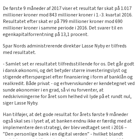
De første 9 måneder af 2017 viser et resultat før skat på 1.017
millioner kroner mod 843 millioner kroner i 1.-3. kvartal 2016.
Resultatet efter skat er på 799 millioner kroner mod 690
millioner kroner i samme periode i 2016. Det svarer til en
egenkapitalforrentning på 13,1 procent.
Spar Nords administrerende direktør Lasse Nyby er tilfreds
med resultatet.
- Samlet set er resultatet tilfredsstillende for os. Det går godt
i dansk økonomi, og det betyder større investeringslyst og
stigende efterspørgsel efter finansiering i form af banklån og
realkredit. Både privat - og erhvervskunder er kendetegnet ved
sunde økonomier i en grad, så vi nu forventer, at
nedskrivningerne for året som helhed vil lyde på et rundt nul,
siger Lasse Nyby.
Han tilføjer, at det gode resultat for årets første 9 måneder
også skal ses i lyset af, at banken endnu ikke er færdig med at
implementere den strategi, der blev vedtaget sent i 2016 –
”Den personlige bank i en digital verden” - hvilket blandt