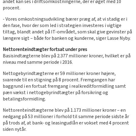
andet kan ses i driftsomkostningerne, der er øget med 10
procent.
- Vores omkostningsudvikling bærer præg af, at vi stadig er i
den fase, hvor der som led i strategien investeres i vigtige
tiltag, blandt andet på IT-området, som skal give gevinster på
længere sigt – både for banken og kunderne, siger Lasse Nyby.
Nettorenteindtægter fortsat under pres
Basisindtægterne blev på 2.377 millioner kroner, hvilket er på
niveau med samme periode i 2016.
Nettogebyrindtægterne er 59 millioner kroner højere,
svarende til en stigning på 8 procent. Fremgangen har
baggrund i en fortsat fremgang i realkreditformidling samt
pæn vækst i nettogebyrindtægter på forsikring og
betalingsformidling.
Nettorenteindtægterne blev på 1.173 millioner kroner – en
nedgang på 53 millioner i forhold til samme periode sidste år
på trods af, at bank- og leasingudlån er vokset med 4 procent
siden nytår.