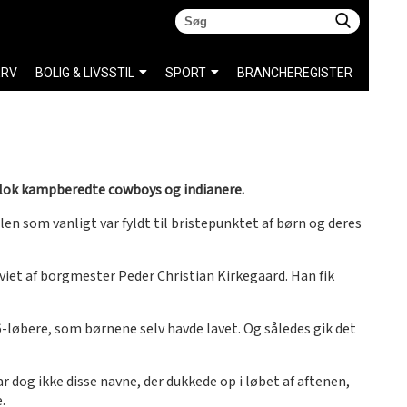
ERV
BOLIG & LIVSSTIL
SPORT
BRANCHEREGISTER
flok kampberedte cowboys og indianere.
n som vanligt var fyldt til bristepunktet af børn og deres
viet af borgmester Peder Christian Kirkegaard. Han fik
6-løbere, som børnene selv havde lavet. Og således gik det
dog ikke disse navne, der dukkede op i løbet af aftenen,
.