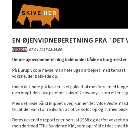
EN ØJENVIDNEBERETNING FRA ´DET V
NYHEDER
:
07-04-2017 08:35:00
Denne øjenvidneberetning indeholder både en borgmester m
På Durup Skole havde man hele ugen arbejdet med temaet ’Det
voksne, der bakkede op.
Inden det hele gik løs i en tætpakket atmosfære med lange k
overbragt den skarpslebne saks af 2 cowboys, som efter sige
Med det røde bånd klippet over, kunne ’Det Vilde Vesten’ la
til, at der var stor risiko for at blive holdt op og tilmed be
Deres udsendte reporter er barn af 1968 og derfor vokset o
men derimod ’The Sundance Kid’, som optrådte i det tradition