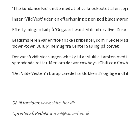
’The Sundance Kid’ endte med at blive knockoutet af en sej 
Ingen ’Vild Vest’ uden en efterlysning og en god bladsmører
Efterlysningen lød på ’Odgaard, wanted dead or alive’. Dusø
Bladsmøreren var en flok friske skribenter, som i ’Skolebla
’down-town Durup’, nemlig fra Center Salling på torvet.
Der var så vidt vides ingen whisky til at slukke tørsten med i
spændende retter. Men om der var cowboys i Chili con Cowb
’Det Vilde Vesten’ i Durup varede fra klokken 18 og lige indt
Gå til forsiden:
www.skive-her.dk
Oprettet af:
Redaktør
mail@skive-her.dk