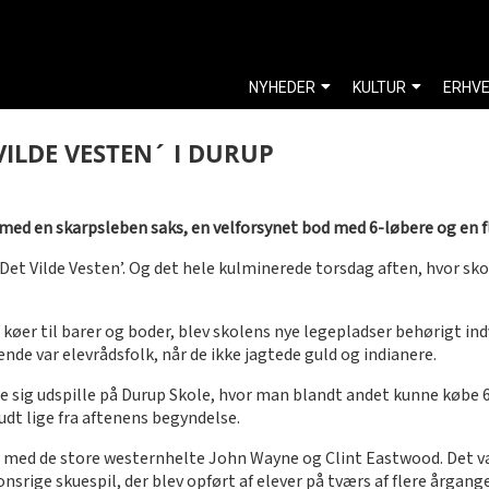
NYHEDER
KULTUR
ERHV
ILDE VESTEN´ I DURUP
ed en skarpsleben saks, en velforsynet bod med 6-løbere og en 
 Vilde Vesten’. Og det hele kulminerede torsdag aften, hvor skole
øer til barer og boder, blev skolens nye legepladser behørigt ind
nde var elevrådsfolk, når de ikke jagtede guld og indianere.
de sig udspille på Durup Skole, hvor man blandt andet kunne købe 
skudt lige fra aftenens begyndelse.
p med de store westernhelte John Wayne og Clint Eastwood. Det var 
srige skuespil, der blev opført af elever på tværs af flere årgange