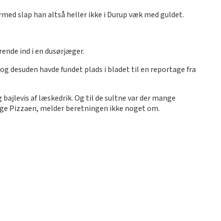
rmed slap han altså heller ikke i Durup væk med guldet.
rende ind i en dusørjæger.
og desuden havde fundet plads i bladet til en reportage fra
g bajlevis af læskedrik. Og til de sultne var der mange
nge Pizzaen, melder beretningen ikke noget om.