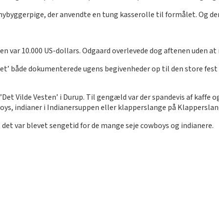
nybyggerpige, der anvendte en tung kasserolle til formålet. Og de
.
ren var 10.000 US-dollars. Odgaard overlevede dog aftenen uden at 
det’ både dokumenterede ugens begivenheder op til den store fest 
 ’Det Vilde Vesten’ i Durup. Til gengæld var der spandevis af kaffe o
oys, indianer i Indianersuppen eller klapperslange på Klappersla
il det var blevet sengetid for de mange seje cowboys og indianere.