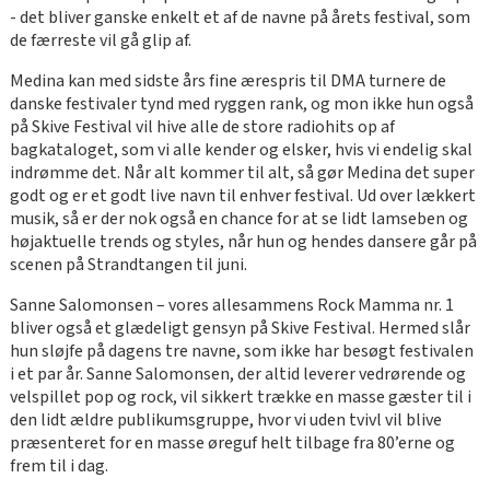
- det bliver ganske enkelt et af de navne på årets festival, som
de færreste vil gå glip af.
Medina kan med sidste års fine ærespris til DMA turnere de
danske festivaler tynd med ryggen rank, og mon ikke hun også
på Skive Festival vil hive alle de store radiohits op af
bagkataloget, som vi alle kender og elsker, hvis vi endelig skal
indrømme det. Når alt kommer til alt, så gør Medina det super
godt og er et godt live navn til enhver festival. Ud over lækkert
musik, så er der nok også en chance for at se lidt lamseben og
højaktuelle trends og styles, når hun og hendes dansere går på
scenen på Strandtangen til juni.
Sanne Salomonsen – vores allesammens Rock Mamma nr. 1
bliver også et glædeligt gensyn på Skive Festival. Hermed slår
hun sløjfe på dagens tre navne, som ikke har besøgt festivalen
i et par år. Sanne Salomonsen, der altid leverer vedrørende og
velspillet pop og rock, vil sikkert trække en masse gæster til i
den lidt ældre publikumsgruppe, hvor vi uden tvivl vil blive
præsenteret for en masse øreguf helt tilbage fra 80’erne og
frem til i dag.