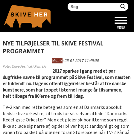
NYE TILFØJELSER TIL SKIVE FESTIVAL
PROGRAMMET
Musik
:
25-01-2017 11:45:00
Foto: Skive Festival / Rent Liv
2017 sparkes i gang med et par
dugfriske navne til programmet på Skive Festival, som næsten
er fuldendt nu. Dagens offentliggørelser består af tre danske
kunstnere, som har toppet listerne i mange år tilsammen,
helt tilbage fra 80’erne og frem til i dag.
TV-2 kan med rette betegnes som en af Danmarks absolut
bedste live orkestre, til trods for sit selvbetitlede ”Danmarks
Kedeligste Orkester”. Men det plejer skibonitterne som regel
ikke at lade sig narre af, og der bliver højst sandsynligt og som
vanen tro pakket på plænen foran Store Scene når TV-2 går på