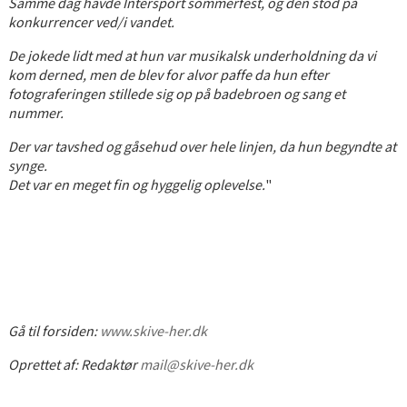
Samme dag havde Intersport sommerfest, og den stod på
konkurrencer ved/i vandet.
De jokede lidt med at hun var musikalsk underholdning da vi
kom derned, men de blev for alvor paffe da hun efter
fotograferingen stillede sig op på badebroen og sang et
nummer.
Der var tavshed og gåsehud over hele linjen, da hun begyndte at
synge.
Det var en meget fin og hyggelig oplevelse.
"
Gå til forsiden:
www.skive-her.dk
Oprettet af:
Redaktør
mail@skive-her.dk